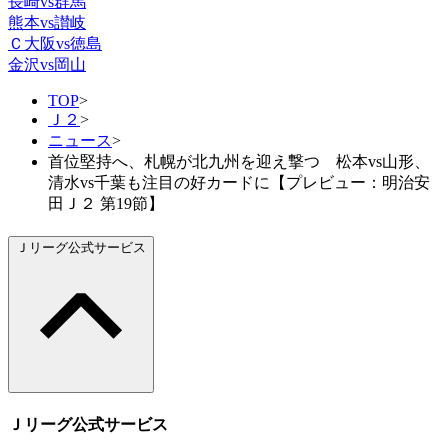
長崎vs群馬
熊本vs讃岐
Ｃ大阪vs徳島
金沢vs岡山
TOP
>
Ｊ２
>
ニュース
>
首位堅持へ、札幌が北九州を迎え撃つ 松本vs山形、
清水vs千葉も注目の好カードに【プレビュー：明治安
田Ｊ２ 第19節】
Ｊリーグ公式サービス
Ｊリーグ公式サービス