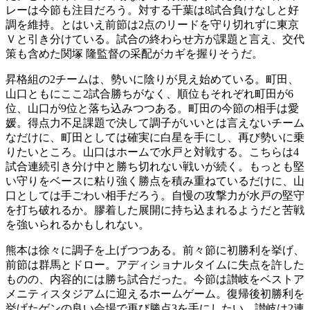
レーは今節も注目だろう。対する千葉は8試合負けなしと好
調を維持。とはいえ前節は2点のリードを守り切れずに東京
Ｖと引き分けている。試合の終わらせ方が課題と言え、交代
策も含めた関塚 隆監督の采配がカギを握りそうだ。
昇格組の2チームは、勢いに陰りが見え始めている。町田、
山口ともにここ2試合勝ちがなく、順位もそれぞれ町田が6
位、山口が9位と落ち込みつつある。町田の今節の相手は愛
媛。得点力不足課題で決して調子がいいとは言えないチーム
なだけに、町田としては確実に白星を手にし、再び勢いに乗
りたいところ。山口はホームで水戸と対戦する。こちらは4
試合連続引き分け中と勝ち切れない戦いが続く。もっとも堅
い守りをベースに粘り強く勝点を積み重ねているだけに、山
口としては手ごわい相手だろう。自慢の攻撃力が水戸の堅守
を打ち破れるか。膠着した展開に持ち込まれるようだと苦戦
を強いられるかもしれない。
熊本は徐々に調子を上げつつある。前々節に初勝利を挙げ、
前節は群馬とドロー。アディショナルタイムに失点を許した
ものの、内容的には勝ち試合だった。今節は讃岐をベストア
メニティスタジアムに迎えるホームゲーム。復帰後初勝利を
挙げたゲンの良い会場で再び勝点3を手にしたい。讃岐は2連