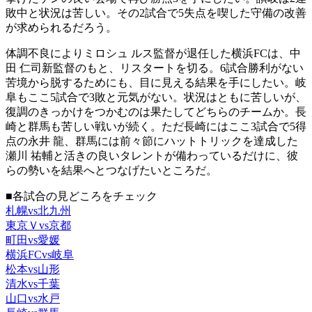
敗中と状況は苦しい。その2試合で5失点を喫した守備の改善
が求められるだろう。
体調不良によりミロシュ ルス監督が退任した横浜FCは、中
田 仁司新監督のもと、リスタートを切る。6試合勝利がない
苦境から脱するためにも、目に見える結果を手にしたい。岐
阜もここ5試合で3敗と元気がない。状況はともに苦しいが、
復調のきっかけをつかむのは果たしてどちらのチームか。長
崎と群馬も苦しい戦いが続く。ただ長崎にはここ3試合で5得
点の永井 龍、群馬には前々節にハットトリックを達成した
瀬川 祐輔と活きの良いタレントが備わっているだけに、彼
らの勢いを結果へとつなげたいところだ。
■各試合の見どころをチェック
札幌vs北九州
東京Ｖvs京都
町田vs愛媛
横浜FCvs岐阜
松本vs山形
清水vs千葉
山口vs水戸