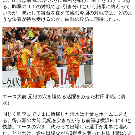
に。山形は前節3試合ぶりに勝利を挙げ、調子を上げつつあ
る。昨季のＪ１の対戦では2引き分けという結果に終わって
いるが、果たして舞台を変えて臨む今回の対戦では、どのよ
うな決着が待ち受けるのか。白熱の攻防に期待したい。
エース大前 元紀の穴を埋める活躍をみせた村田 和哉（清
水）
同じく昨季までＪ１に所属した清水は千葉をホームに迎え
る。得点源の大前 元紀を欠きながらも前節は横浜FCに3-0と
快勝。エースの穴を、代わって出場した選手が見事に埋め
た。とりわけ、途中出場ながら2得点を奪った村田 和哉のプ