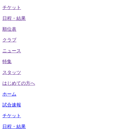
チケット
日程・結果
順位表
クラブ
ニュース
特集
スタッツ
はじめての方へ
ホーム
試合速報
チケット
日程・結果