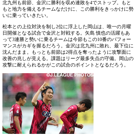
北九州も前節、金沢に勝利を収め連敗を4でストップ。もと
もと地力を備えるチームなだけに、この勝利をきっかけに勢
いに乗っていきたい。
松本との上位対決を制し2位に浮上した岡山は、唯一の月曜
日開催となる試合で金沢と対戦する。矢島 慎也の活躍もあ
って3連勝と勢いに乗るチームは今節もこの10番のパフォー
マンスがカギを握るだろう。金沢は北九州に敗れ、最下位に
沈んだまま。もっとも前節は2得点を奪ったように攻撃面に
改善の兆しが見える。課題はリーグ最多失点の守備。岡山の
攻撃に耐えられるかがこの試合のポイントとなるだろう。