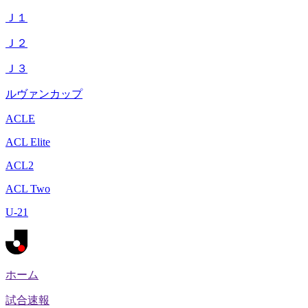
Ｊ１
Ｊ２
Ｊ３
ルヴァンカップ
ACLE
ACL Elite
ACL2
ACL Two
U-21
ホーム
試合速報