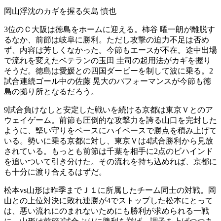
岡山浮沈のカギを握る矢島 慎也
3位のＣ大阪は徳島をホームに迎える。柿谷 曜一朗が離脱す
るなか、前節は岐阜に勝利。ただし攻撃の迫力不足は否め
ず、内容は芳しくなかった。今節もエースが不在。途中出場
で流れを変えたベテランの玉田 圭司の起用法がカギを握り
そうだ。徳島は愛媛との四国ダービーを制して波に乗る。2
試合連続ゴール中の佐藤 晃大のパフォーマンスが今節も徳
島の拠り所となるだろう。
9試合負けなしと安定した戦いを続ける京都は東京Ｖとのア
ウェイゲーム。前節も圧倒的な攻撃力を誇る山口を完封した
ように、堅い守りをベースにハイペースで勝点を積み上げて
いる。勢いに乗る京都に対し、東京Ｖは4試合勝利から見放
されている。もっとも前節は千葉を相手に2点のビハインド
を追いついて引き分けた。その流れを持ち込めれば、京都に
も十分に渡り合えるはずだ。
松本vs山形は昨季までＪ１に所属したチーム同士の対戦。岡
山との上位対決に敗れ連勝が4でストップした松本にとって
は、悪い流れにのまれないためにも勝利が求められる一戦