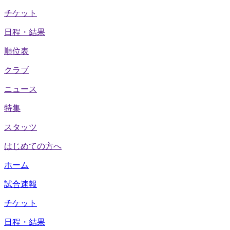
チケット
日程・結果
順位表
クラブ
ニュース
特集
スタッツ
はじめての方へ
ホーム
試合速報
チケット
日程・結果