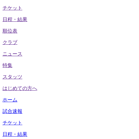
チケット
日程・結果
順位表
クラブ
ニュース
特集
スタッツ
はじめての方へ
ホーム
試合速報
チケット
日程・結果