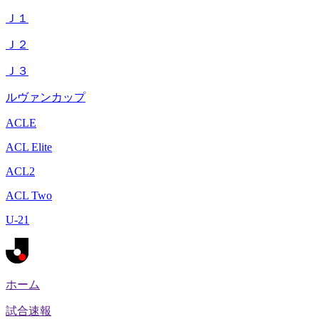
Ｊ１
Ｊ２
Ｊ３
ルヴァンカップ
ACLE
ACL Elite
ACL2
ACL Two
U-21
ホーム
試合速報