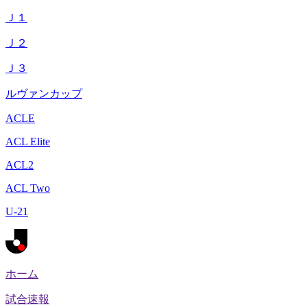
Ｊ１
Ｊ２
Ｊ３
ルヴァンカップ
ACLE
ACL Elite
ACL2
ACL Two
U-21
ホーム
試合速報