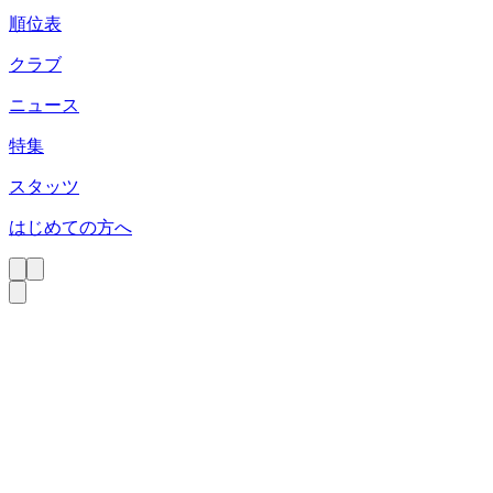
順位表
クラブ
ニュース
特集
スタッツ
はじめての方へ