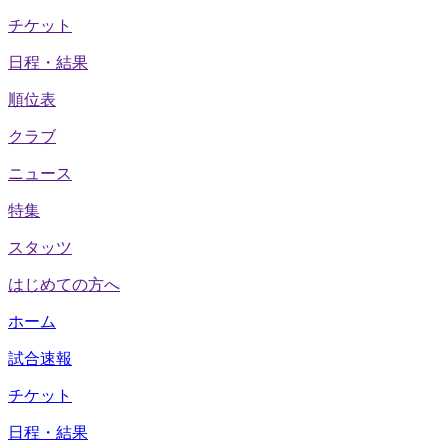
チケット
日程・結果
順位表
クラブ
ニュース
特集
スタッツ
はじめての方へ
ホーム
試合速報
チケット
日程・結果