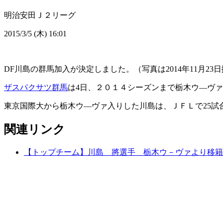
明治安田Ｊ２リーグ
2015/3/5 (木) 16:01
DF川島の群馬加入が決定しました。（写真は2014年11月23
ザスパクサツ群馬
は4日、２０１４シーズンまで栃木ウ―ヴァ
東京国際大から栃木ウ―ヴァ入りした川島は、ＪＦＬで25試
関連リンク
【トップチーム】川島 將選手 栃木ウ－ヴァより移籍