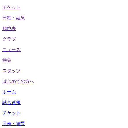
チケット
日程・結果
順位表
クラブ
ニュース
特集
スタッツ
はじめての方へ
ホーム
試合速報
チケット
日程・結果