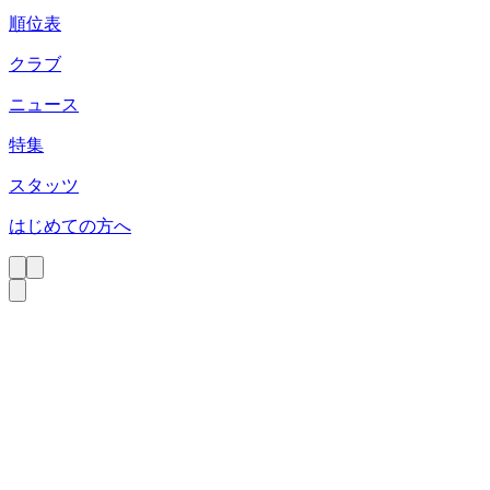
順位表
クラブ
ニュース
特集
スタッツ
はじめての方へ