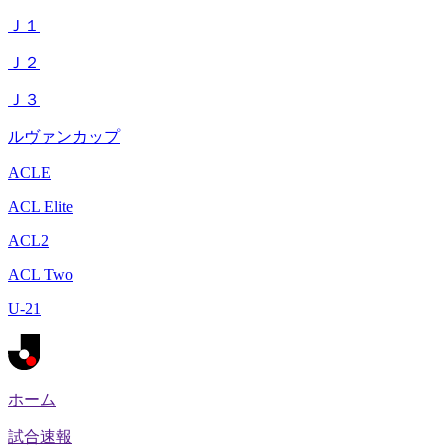
Ｊ１
Ｊ２
Ｊ３
ルヴァンカップ
ACLE
ACL Elite
ACL2
ACL Two
U-21
ホーム
試合速報