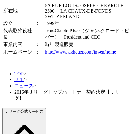
6A RUE LOUIS-JOSEPH CHEVROLET
所在地
：
2300 LA CHAUX-DE-FONDS
SWITZERLAND
設立
：
1999年
代表取締役社
Jean-Claude Biver（ジャン-クロード・ビ
：
長
バー） President and CEO
事業内容
：
時計製造販売
ホームページ
：
http://www.tagheuer.com/int-en/home
TOP
>
Ｊ１
>
ニュース
>
2016年Ｊリーグトップパートナー契約決定【Ｊリー
グ】
Ｊリーグ公式サービス