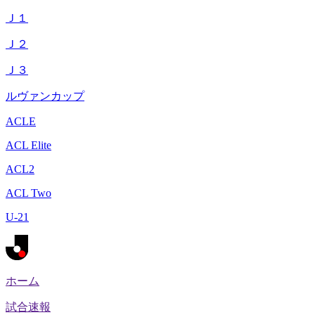
Ｊ１
Ｊ２
Ｊ３
ルヴァンカップ
ACLE
ACL Elite
ACL2
ACL Two
U-21
ホーム
試合速報