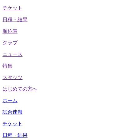
チケット
日程・結果
順位表
クラブ
ニュース
特集
スタッツ
はじめての方へ
ホーム
試合速報
チケット
日程・結果