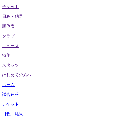
チケット
日程・結果
順位表
クラブ
ニュース
特集
スタッツ
はじめての方へ
ホーム
試合速報
チケット
日程・結果