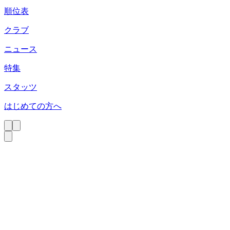
順位表
クラブ
ニュース
特集
スタッツ
はじめての方へ