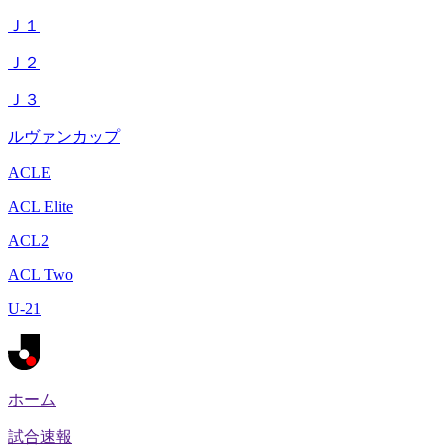
Ｊ１
Ｊ２
Ｊ３
ルヴァンカップ
ACLE
ACL Elite
ACL2
ACL Two
U-21
ホーム
試合速報