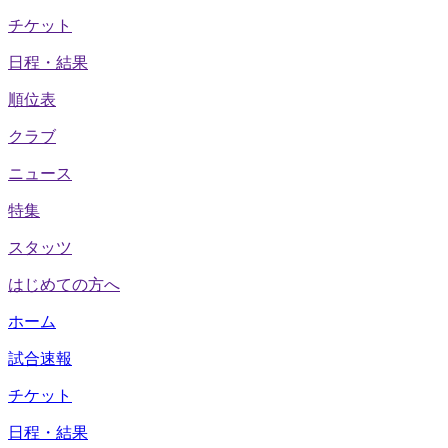
チケット
日程・結果
順位表
クラブ
ニュース
特集
スタッツ
はじめての方へ
ホーム
試合速報
チケット
日程・結果