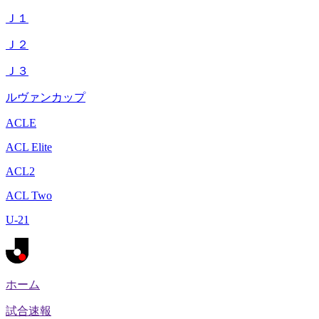
Ｊ１
Ｊ２
Ｊ３
ルヴァンカップ
ACLE
ACL Elite
ACL2
ACL Two
U-21
ホーム
試合速報