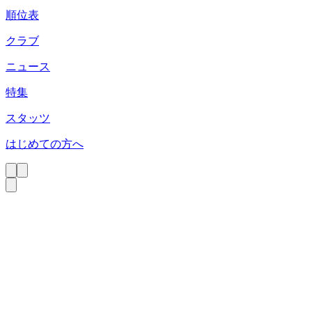
順位表
クラブ
ニュース
特集
スタッツ
はじめての方へ