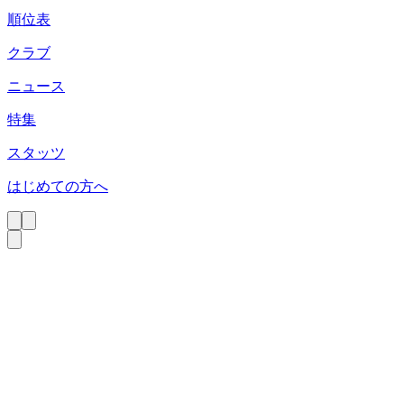
順位表
クラブ
ニュース
特集
スタッツ
はじめての方へ