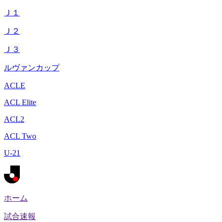
Ｊ１
Ｊ２
Ｊ３
ルヴァンカップ
ACLE
ACL Elite
ACL2
ACL Two
U-21
ホーム
試合速報