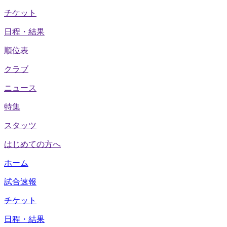
チケット
日程・結果
順位表
クラブ
ニュース
特集
スタッツ
はじめての方へ
ホーム
試合速報
チケット
日程・結果