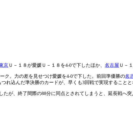
C東京
Ｕ－１８が愛媛Ｕ－１８を4-0で下したほか、
名古屋
Ｕ－１
マーク。力の差を見せつけ愛媛を4-0で下した。前回準優勝の
名
もつれ込んだ準決勝のカードが、早くも3回戦で実現することと
したが、終了間際の88分に同点とされてしまうと、延長戦へ突入