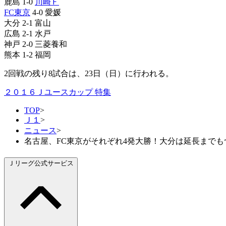
鹿島 1-0
川崎Ｆ
FC東京
4-0 愛媛
大分 2-1 富山
広島 2-1 水戸
神戸 2-0 三菱養和
熊本 1-2 福岡
2回戦の残り8試合は、23日（日）に行われる。
２０１６Ｊユースカップ 特集
TOP
>
Ｊ１
>
ニュース
>
名古屋、FC東京がそれぞれ4発大勝！大分は延長までも
Ｊリーグ公式サービス