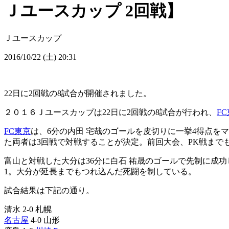
Ｊユースカップ 2回戦】
Ｊユースカップ
2016/10/22 (土) 20:31
22日に2回戦の8試合が開催されました。
２０１６Ｊユースカップは22日に2回戦の8試合が行われ、
F
FC東京
は、6分の内田 宅哉のゴールを皮切りに一挙4得点を
た両者は3回戦で対戦することが決定。前回大会、PK戦まで
富山と対戦した大分は36分に白石 祐晟のゴールで先制に成功
1。大分が延長までもつれ込んだ死闘を制している。
試合結果は下記の通り。
清水 2-0 札幌
名古屋
4-0 山形