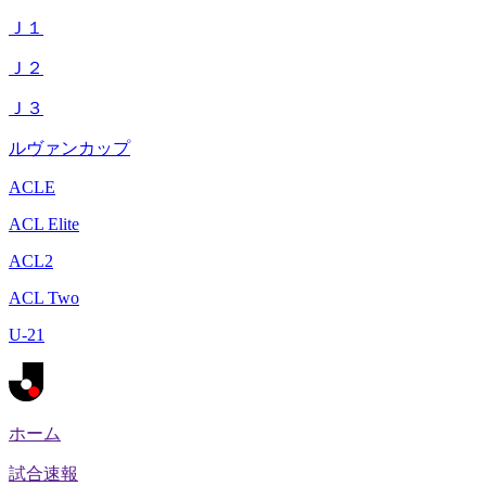
Ｊ１
Ｊ２
Ｊ３
ルヴァンカップ
ACLE
ACL Elite
ACL2
ACL Two
U-21
ホーム
試合速報