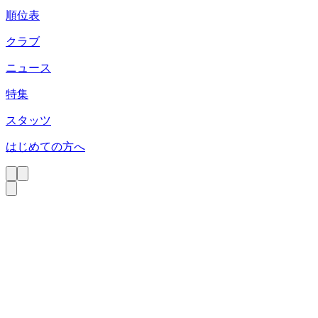
順位表
クラブ
ニュース
特集
スタッツ
はじめての方へ