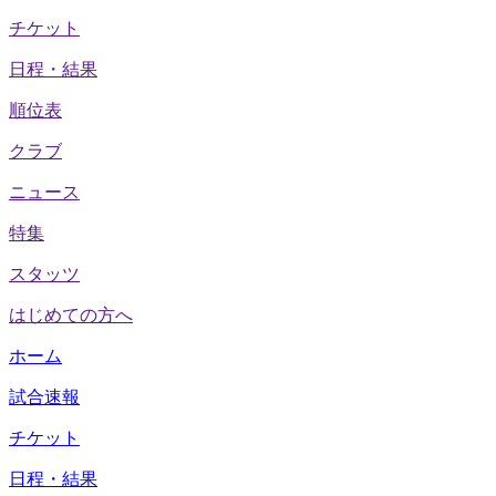
チケット
日程・結果
順位表
クラブ
ニュース
特集
スタッツ
はじめての方へ
ホーム
試合速報
チケット
日程・結果