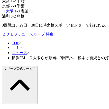
大宮 1-2 甲府
京都 2-0 千葉
Ｇ大阪
1-0 塩釜FC
浦和 3-2 鳥栖
3回戦は、29日、30日に時之栖スポーツセンターで行われる。
２０１６Ｊユースカップ 特集
TOP
>
Ｊ１
>
ニュース
>
横浜FM、Ｇ大阪らが順当に3回戦へ 松本は新潟との打
Ｊリーグ公式サービス