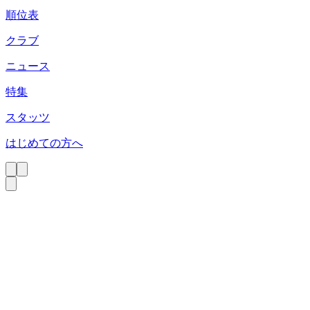
順位表
クラブ
ニュース
特集
スタッツ
はじめての方へ