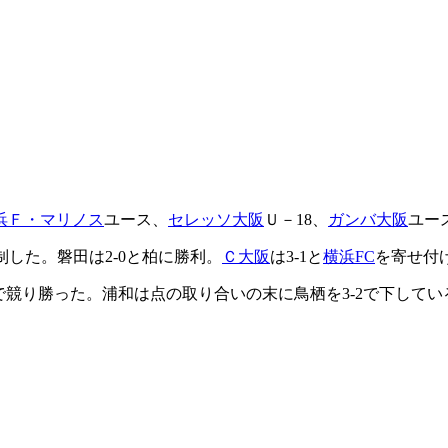
浜Ｆ・マリノス
ユース、
セレッソ大阪
Ｕ－18、
ガンバ大阪
ユー
制した。磐田は2-0と柏に勝利。
Ｃ大阪
は3-1と
横浜FC
を寄せ付
-0で競り勝った。浦和は点の取り合いの末に鳥栖を3-2で下してい