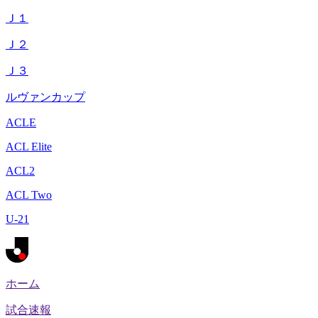
Ｊ１
Ｊ２
Ｊ３
ルヴァンカップ
ACLE
ACL Elite
ACL2
ACL Two
U-21
ホーム
試合速報