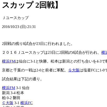
スカップ 2回戦】
Ｊユースカップ
2016/10/23 (日) 21:31
2回戦の残り8試合が23日に行われました。
２０１６Ｊユースカップは23日に2回戦の8試合が行われ、
横
横浜FM
は仙台に3-1と快勝。松本は新潟との打ち合いを4-3で
京都と千葉の一戦は2-0と前者に軍配。
Ｇ大阪
は塩釜FCに1
試合結果は下記の通り。
横浜FM
3-1 仙台
新潟 3-4 松本
柏 0-2 磐田
Ｃ大阪
3-1
横浜FC