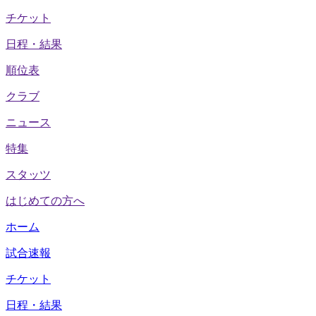
チケット
日程・結果
順位表
クラブ
ニュース
特集
スタッツ
はじめての方へ
ホーム
試合速報
チケット
日程・結果