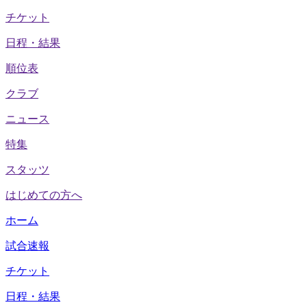
チケット
日程・結果
順位表
クラブ
ニュース
特集
スタッツ
はじめての方へ
ホーム
試合速報
チケット
日程・結果