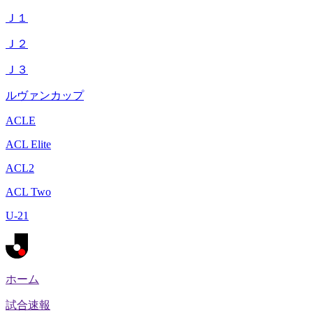
Ｊ１
Ｊ２
Ｊ３
ルヴァンカップ
ACLE
ACL Elite
ACL2
ACL Two
U-21
ホーム
試合速報