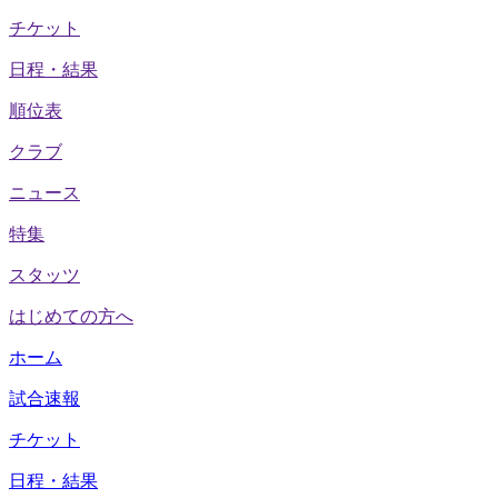
チケット
日程・結果
順位表
クラブ
ニュース
特集
スタッツ
はじめての方へ
ホーム
試合速報
チケット
日程・結果