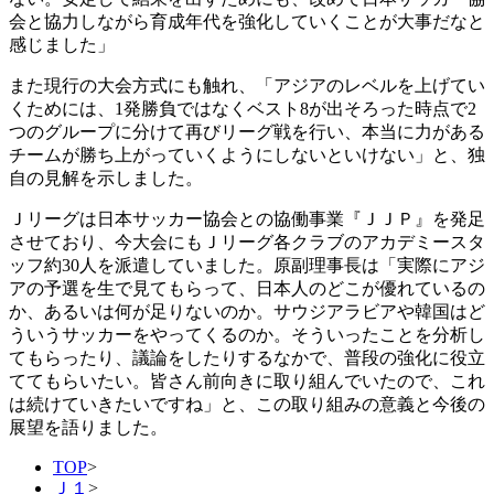
会と協力しながら育成年代を強化していくことが大事だなと
感じました」
また現行の大会方式にも触れ、「アジアのレベルを上げてい
くためには、1発勝負ではなくベスト8が出そろった時点で2
つのグループに分けて再びリーグ戦を行い、本当に力がある
チームが勝ち上がっていくようにしないといけない」と、独
自の見解を示しました。
Ｊリーグは日本サッカー協会との協働事業『ＪＪＰ』を発足
させており、今大会にもＪリーグ各クラブのアカデミースタ
ッフ約30人を派遣していました。原副理事長は「実際にアジ
アの予選を生で見てもらって、日本人のどこが優れているの
か、あるいは何が足りないのか。サウジアラビアや韓国はど
ういうサッカーをやってくるのか。そういったことを分析し
てもらったり、議論をしたりするなかで、普段の強化に役立
ててもらいたい。皆さん前向きに取り組んでいたので、これ
は続けていきたいですね」と、この取り組みの意義と今後の
展望を語りました。
TOP
>
Ｊ１
>