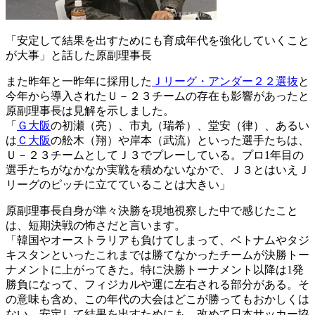
「安定して結果を出すためにも育成年代を強化していくこと
が大事」と話した原副理事長
また昨年と一昨年に採用した
Ｊリーグ・アンダー２２選抜
と
今年から導入されたＵ－２３チームの存在も影響があったと
原副理事長は見解を示しました。
「
Ｇ大阪
の初瀬（亮）、市丸（瑞希）、堂安（律）、あるい
は
Ｃ大阪
の舩木（翔）や岸本（武流）といった選手たちは、
Ｕ－２３チームとしてＪ３でプレーしている。プロ1年目の
選手たちがなかなか実戦を積めないなかで、Ｊ３とはいえＪ
リーグのピッチに立てていることは大きい」
原副理事長自身が準々決勝を現地視察した中で感じたこと
は、短期決戦の怖さだと言います。
「韓国やオーストラリアも負けてしまって、ベトナムやタジ
キスタンといったこれまでは勝てなかったチームが決勝トー
ナメントに上がってきた。特に決勝トーナメント以降は1発
勝負になって、フィジカルや運に左右される部分がある。そ
の意味も含め、この年代の大会はどこが勝ってもおかしくは
ない。安定して結果を出すためにも、改めて日本サッカー協