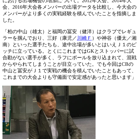
における出場機会の増加について。2012年大会、2014年大
会、2016年大会各メンバーの出場データを比較し、今大会の
メンバーがより多くの実戦経験を積んでいたことを指摘しま
した。
「柏の中山（雄太）と福岡の冨安（健洋）はクラブでレギュ
ラーを掴んでおり、三好（康児／
川崎Ｆ
）や神谷（優太／湘
南）といった選手たちも、途中出場が多いとはいえＪ１のピ
ッチに立っている。とくにこれまではGKとストッパーに試
合勘がない選手が多く、ラフにボールを放り込まれて、混戦
からやられてしまうことが目立っていた。でも今回はCBの
中山と冨安がＪ１で実戦の機会を積んでいたこともあって、
これまでの大会よりも守備面で安定感があったと思います」