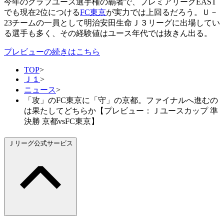
今年のクラブユース選手権の覇者で、プレミアリーグEAST
でも現在2位につける
FC東京
が実力では上回るだろう。Ｕ－
23チームの一員として明治安田生命Ｊ３リーグに出場してい
る選手も多く、その経験値はユース年代では抜きん出る。
プレビューの続きはこちら
TOP
>
Ｊ１
>
ニュース
>
「攻」のFC東京に「守」の京都。ファイナルへ進むの
は果たしてどちらか【プレビュー：Ｊユースカップ 準
決勝 京都vsFC東京】
Ｊリーグ公式サービス