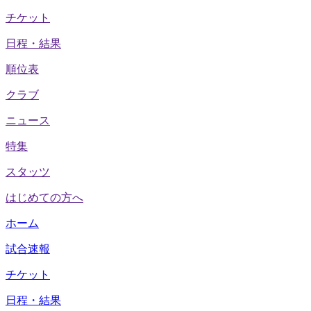
チケット
日程・結果
順位表
クラブ
ニュース
特集
スタッツ
はじめての方へ
ホーム
試合速報
チケット
日程・結果