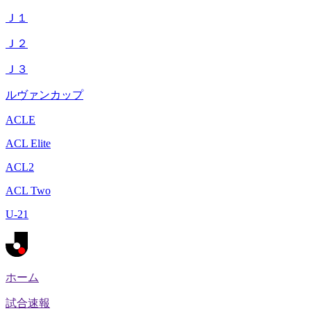
Ｊ１
Ｊ２
Ｊ３
ルヴァンカップ
ACLE
ACL Elite
ACL2
ACL Two
U-21
ホーム
試合速報