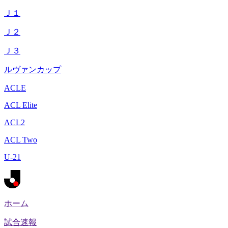
Ｊ１
Ｊ２
Ｊ３
ルヴァンカップ
ACLE
ACL Elite
ACL2
ACL Two
U-21
ホーム
試合速報