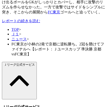
け出るボールをGKがしっかりとカバーし、相手に攻撃のリ
ズムを作らせなかった。一方で攻撃ではサイドをシンプルに
突き、そこからの展開から
FC東京
ゴールへと迫っていく。
レポートの続きを読む
TOP
>
Ｊ１
>
ニュース
>
FC東京が小林の2発で京都に逆転勝ち。2冠を懸けてフ
ァイナルへ【レポート：Ｊユースカップ 準決勝 京都
vsFC東京】
Ｊリーグ公式サービス
Ｊリーグ公式サービス