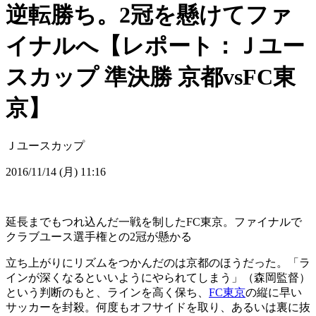
逆転勝ち。2冠を懸けてファ
イナルへ【レポート：Ｊユー
スカップ 準決勝 京都vsFC東
京】
Ｊユースカップ
2016/11/14 (月) 11:16
延長までもつれ込んだ一戦を制したFC東京。ファイナルで
クラブユース選手権との2冠が懸かる
立ち上がりにリズムをつかんだのは京都のほうだった。「ラ
インが深くなるといいようにやられてしまう」（森岡監督）
という判断のもと、ラインを高く保ち、
FC東京
の縦に早い
サッカーを封殺。何度もオフサイドを取り、あるいは裏に抜