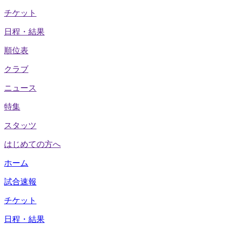
チケット
日程・結果
順位表
クラブ
ニュース
特集
スタッツ
はじめての方へ
ホーム
試合速報
チケット
日程・結果