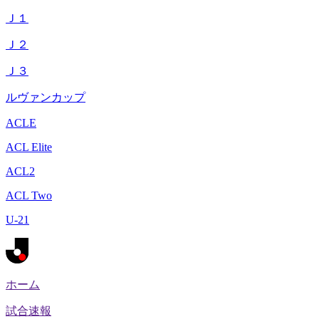
Ｊ１
Ｊ２
Ｊ３
ルヴァンカップ
ACLE
ACL Elite
ACL2
ACL Two
U-21
ホーム
試合速報