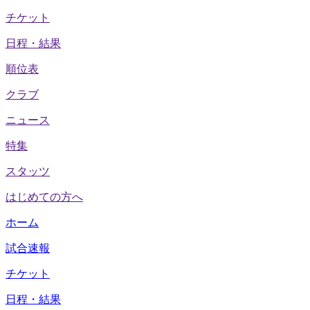
チケット
日程・結果
順位表
クラブ
ニュース
特集
スタッツ
はじめての方へ
ホーム
試合速報
チケット
日程・結果