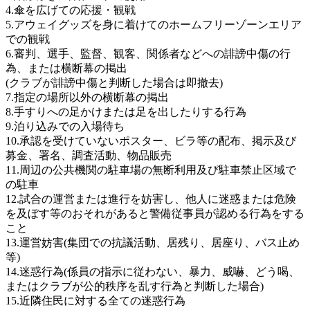
4.傘を広げての応援・観戦
5.アウェイグッズを身に着けてのホームフリーゾーンエリア
での観戦
6.審判、選手、監督、観客、関係者などへの誹謗中傷の行
為、または横断幕の掲出
(クラブが誹謗中傷と判断した場合は即撤去)
7.指定の場所以外の横断幕の掲出
8.手すりへの足かけまたは足を出したりする行為
9.泊り込みでの入場待ち
10.承認を受けていないポスター、ビラ等の配布、掲示及び
募金、署名、調査活動、物品販売
11.周辺の公共機関の駐車場の無断利用及び駐車禁止区域で
の駐車
12.試合の運営または進行を妨害し、他人に迷惑または危険
を及ぼす等のおそれがあると警備従事員が認める行為をする
こと
13.運営妨害(集団での抗議活動、居残り、居座り、バス止め
等)
14.迷惑行為(係員の指示に従わない、暴力、威嚇、どう喝、
またはクラブが公的秩序を乱す行為と判断した場合)
15.近隣住民に対する全ての迷惑行為