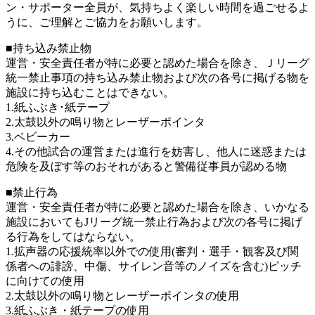
ン・サポーター全員が、気持ちよく楽しい時間を過ごせるよ
うに、ご理解とご協力をお願いします。
■持ち込み禁止物
運営・安全責任者が特に必要と認めた場合を除き、Ｊリーグ
統一禁止事項の持ち込み禁止物および次の各号に掲げる物を
施設に持ち込むことはできない。
1.紙ふぶき･紙テープ
2.太鼓以外の鳴り物とレーザーポインタ
3.ベビーカー
4.その他試合の運営または進行を妨害し、他人に迷惑または
危険を及ぼす等のおそれがあると警備従事員が認める物
■禁止行為
運営・安全責任者が特に必要と認めた場合を除き、いかなる
施設においてもJリーグ統一禁止行為および次の各号に掲げ
る行為をしてはならない。
1.拡声器の応援統率以外での使用(審判・選手・観客及び関
係者への誹謗、中傷、サイレン音等のノイズを含む)ピッチ
に向けての使用
2.太鼓以外の鳴り物とレーザーポインタの使用
3.紙ふぶき・紙テープの使用