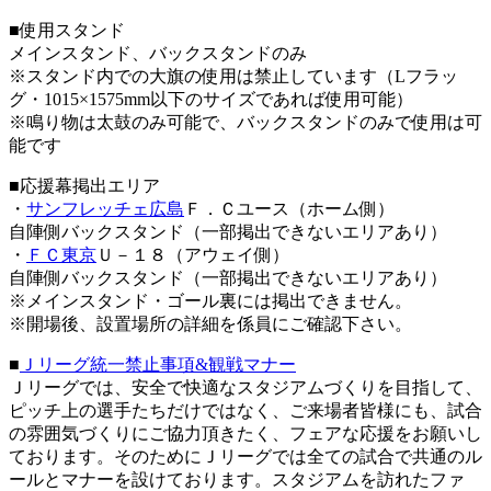
■使用スタンド
メインスタンド、バックスタンドのみ
※スタンド内での大旗の使用は禁止しています（Lフラッ
グ・1015×1575mm以下のサイズであれば使用可能）
※鳴り物は太鼓のみ可能で、バックスタンドのみで使用は可
能です
■応援幕掲出エリア
・
サンフレッチェ広島
Ｆ．Ｃユース（ホーム側）
自陣側バックスタンド（一部掲出できないエリアあり）
・
ＦＣ東京
Ｕ－１８（アウェイ側）
自陣側バックスタンド（一部掲出できないエリアあり）
※メインスタンド・ゴール裏には掲出できません。
※開場後、設置場所の詳細を係員にご確認下さい。
■
Ｊリーグ統一禁止事項&観戦マナー
Ｊリーグでは、安全で快適なスタジアムづくりを目指して、
ピッチ上の選手たちだけではなく、ご来場者皆様にも、試合
の雰囲気づくりにご協力頂きたく、フェアな応援をお願いし
ております。そのためにＪリーグでは全ての試合で共通のル
ールとマナーを設けております。スタジアムを訪れたファ