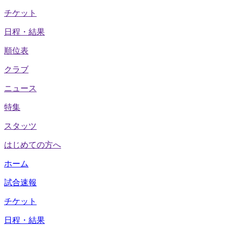
チケット
日程・結果
順位表
クラブ
ニュース
特集
スタッツ
はじめての方へ
ホーム
試合速報
チケット
日程・結果