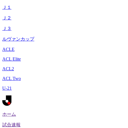
Ｊ１
Ｊ２
Ｊ３
ルヴァンカップ
ACLE
ACL Elite
ACL2
ACL Two
U-21
ホーム
試合速報