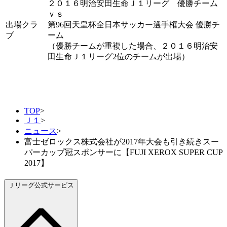
２０１６明治安田生命Ｊ１リーグ 優勝チーム
ｖｓ
出場クラ
第96回天皇杯全日本サッカー選手権大会 優勝チ
ブ
ーム
（優勝チームが重複した場合、２０１６明治安
田生命Ｊ１リーグ2位のチームが出場）
TOP
>
Ｊ１
>
ニュース
>
富士ゼロックス株式会社が2017年大会も引き続きスー
パーカップ冠スポンサーに【FUJI XEROX SUPER CUP
2017】
Ｊリーグ公式サービス