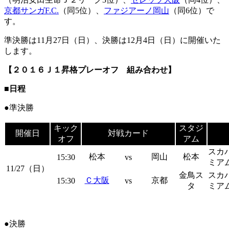
京都サンガF.C.
（同5位）、
ファジアーノ岡山
（同6位）で
す。
準決勝は11月27日（日）、決勝は12月4日（日）に開催いた
します。
【２０１６Ｊ１昇格プレーオフ 組み合わせ】
■日程
●準決勝
キック
スタジ
開催日
対戦カード
オフ
アム
スカ
松本
岡山
松本
15:30
vs
ミア
11/27（日）
金鳥ス
スカ
Ｃ大阪
京都
15:30
vs
タ
ミア
●決勝