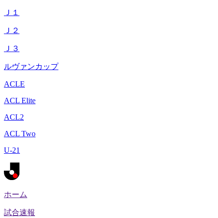
Ｊ１
Ｊ２
Ｊ３
ルヴァンカップ
ACLE
ACL Elite
ACL2
ACL Two
U-21
ホーム
試合速報