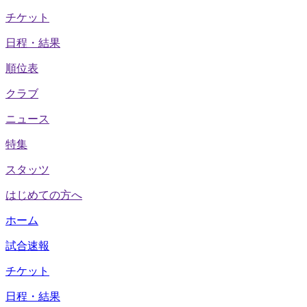
チケット
日程・結果
順位表
クラブ
ニュース
特集
スタッツ
はじめての方へ
ホーム
試合速報
チケット
日程・結果