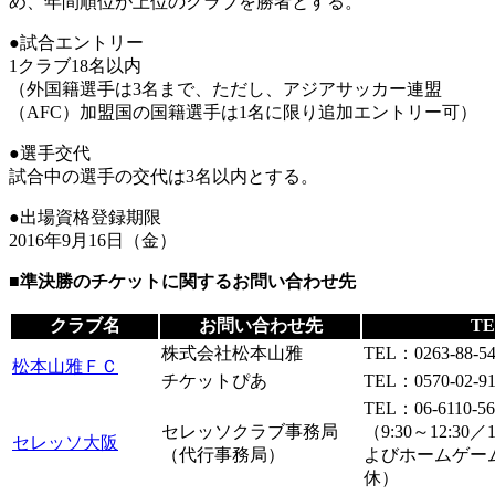
め、年間順位が上位のクラブを勝者とする。
●試合エントリー
1クラブ18名以内
（外国籍選手は3名まで、ただし、アジアサッカー連盟
（AFC）加盟国の国籍選手は1名に限り追加エントリー可）
●選手交代
試合中の選手の交代は3名以内とする。
●出場資格登録期限
2016年9月16日（金）
■準決勝のチケットに関するお問い合わせ先
クラブ名
お問い合わせ先
TE
株式会社松本山雅
TEL：0263-88-54
松本山雅ＦＣ
チケットぴあ
TEL：0570-02-
TEL：06-6110-56
セレッソクラブ事務局
（9:30～12:30
セレッソ大阪
（代行事務局）
よびホームゲー
休）