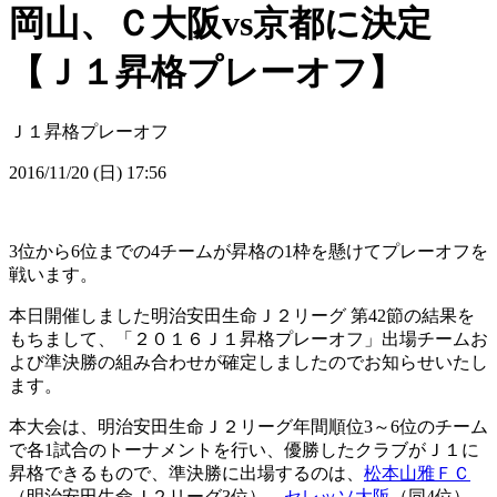
岡山、Ｃ大阪vs京都に決定
【Ｊ１昇格プレーオフ】
Ｊ１昇格プレーオフ
2016/11/20 (日) 17:56
3位から6位までの4チームが昇格の1枠を懸けてプレーオフを
戦います。
本日開催しました明治安田生命Ｊ２リーグ 第42節の結果を
もちまして、「２０１６Ｊ１昇格プレーオフ」出場チームお
よび準決勝の組み合わせが確定しましたのでお知らせいたし
ます。
本大会は、明治安田生命Ｊ２リーグ年間順位3～6位のチーム
で各1試合のトーナメントを行い、優勝したクラブがＪ１に
昇格できるもので、準決勝に出場するのは、
松本山雅ＦＣ
（明治安田生命Ｊ２リーグ3位）、
セレッソ大阪
（同4位）、