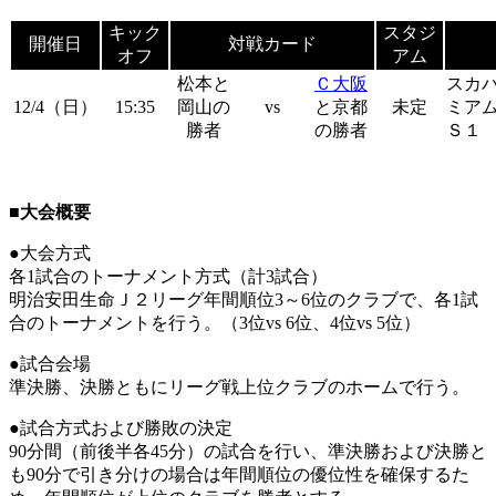
キック
スタジ
開催日
対戦カード
オフ
アム
松本と
Ｃ大阪
スカ
12/4（日）
15:35
岡山の
vs
と京都
未定
ミア
勝者
の勝者
Ｓ１
■大会概要
●大会方式
各1試合のトーナメント方式（計3試合）
明治安田生命Ｊ２リーグ年間順位3～6位のクラブで、各1試
合のトーナメントを行う。（3位vs 6位、4位vs 5位）
●試合会場
準決勝、決勝ともにリーグ戦上位クラブのホームで行う。
●試合方式および勝敗の決定
90分間（前後半各45分）の試合を行い、準決勝および決勝と
も90分で引き分けの場合は年間順位の優位性を確保するた