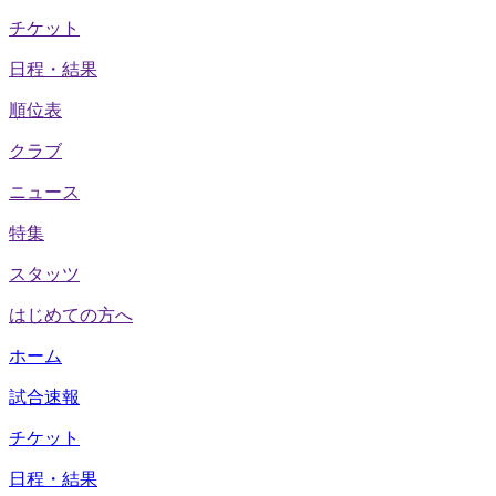
チケット
日程・結果
順位表
クラブ
ニュース
特集
スタッツ
はじめての方へ
ホーム
試合速報
チケット
日程・結果