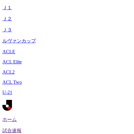
Ｊ１
Ｊ２
Ｊ３
ルヴァンカップ
ACLE
ACL Elite
ACL2
ACL Two
U-21
ホーム
試合速報