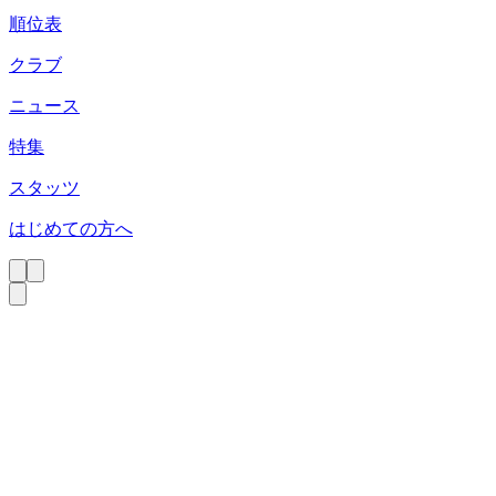
順位表
クラブ
ニュース
特集
スタッツ
はじめての方へ