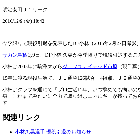
明治安田Ｊ１リーグ
2016/12/9 (金) 18:42
今季限りで現役引退を発表したDF小林（2016年2月27日撮影
サガン鳥栖
は9日、DF小林 久晃が今季限りで現役引退する
小林は2002年に駒澤大から
ジェフユナイテッド市原
（現千葉
15年に渡る現役生活で、Ｊ１通算126試合・4得点、Ｊ２通算
小林はクラブを通じて「プロ生活15年、いつ辞めても悔い
身、これまでみたいに全力で取り組むエネルギーが残ってお
す。
関連リンク
小林久晃選手 現役引退のお知らせ