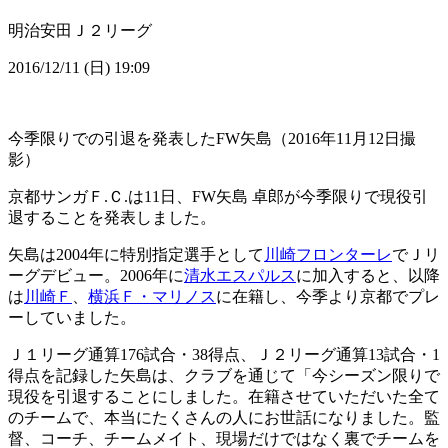
明治安田Ｊ２リーグ
2016/12/11 (日) 19:09
今季限りでの引退を発表したFW矢島（2016年11月12日撮
影）
京都サンガＦ.Ｃ.は11日、FW矢島 卓郎が今季限りで現役引
退することを発表しました。
矢島は2004年に特別指定選手として
川崎フロンターレ
でＪリ
ーグデビュー。2006年に
清水エスパルス
に加入すると、以降
は
川崎Ｆ
、
横浜Ｆ・マリノス
に在籍し、今季より京都でプレ
ーしていました。
Ｊ１リーグ通算176試合・38得点、Ｊ２リーグ通算13試合・1
得点を記録した矢島は、クラブを通じて「今シーズン限りで
現役を引退することにしました。在籍させていただいた全て
のチームで、本当にたくさんの人にお世話になりました。監
督、コーチ、チームメイト、現場だけではなく裏でチームを