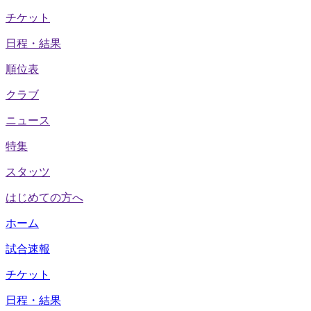
チケット
日程・結果
順位表
クラブ
ニュース
特集
スタッツ
はじめての方へ
ホーム
試合速報
チケット
日程・結果