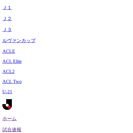
Ｊ１
Ｊ２
Ｊ３
ルヴァンカップ
ACLE
ACL Elite
ACL2
ACL Two
U-21
ホーム
試合速報