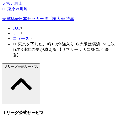
大宮vs湘南
FC東京vs川崎Ｆ
天皇杯全日本サッカー選手権大会 特集
TOP
>
Ｊ１
>
ニュース
>
FC東京を下した川崎Ｆが4強入り Ｇ大阪は横浜FMに敗
れて3連覇の夢が潰える 【サマリー：天皇杯 準々決
勝】
Ｊリーグ公式サービス
Ｊリーグ公式サービス