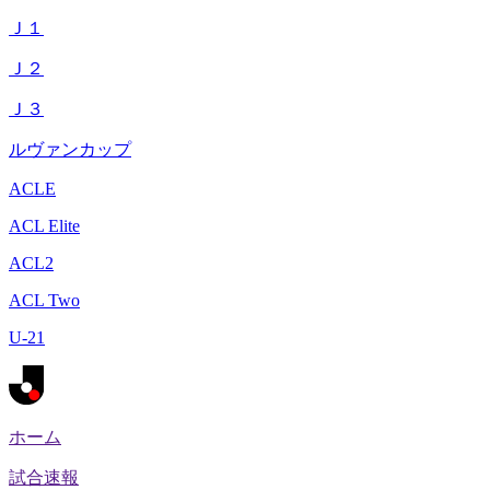
Ｊ１
Ｊ２
Ｊ３
ルヴァンカップ
ACLE
ACL Elite
ACL2
ACL Two
U-21
ホーム
試合速報