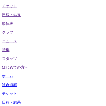
チケット
日程・結果
順位表
クラブ
ニュース
特集
スタッツ
はじめての方へ
ホーム
試合速報
チケット
日程・結果