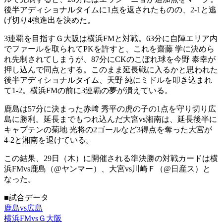
後半アディショナルタイムに1点を返されたものの、2-1と逃
げ切り4強進出を決めた。
3連覇を目指すＧ大阪は横浜FMと対戦。63分に自陣エリア内
でファールを取られてPKを許すと、これを齋藤 学に決めら
れ先制されてしまうが、87分にCKのこぼれ球を今野 泰幸が
押し込んで同点とする。このまま延長戦に入るかと思われた
後半アディショナルタイム、天野 純にミドルを叩き込まれ
て1-2。横浜FMの前に3連覇の夢が潰えている。
鹿島は57分に決まった赤﨑 秀平の虎の子の1点を守り切り広
島に勝利。延長までもつれ込んだ大宮vs湘南は、延長後半に
キャプテンの菊地 光将の2ゴールなど3得点を奪った大宮が
4-2と湘南を退けている。
この結果、29日（木）に開催される準決勝の対戦カードは横
浜FMvs鹿島（@ヤンマー）、大宮vs川崎Ｆ（@日産ス）と
なった。
■試合データ
鹿島vs広島
横浜FMvsＧ大阪