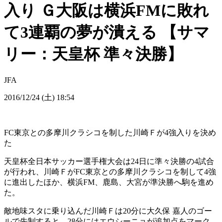
入り Ｇ大阪は横浜FMに敗れ
て3連覇の夢が潰える 【サマ
リー：天皇杯 準々決勝】
JFA
2016/12/24 (土) 18:54
FC東京との多摩川クラシコを制した川崎Ｆが4強入りを決め
た
天皇杯全日本サッカー選手権大会は24日に準々決勝の4試合
が行われ、川崎ＦがFC東京との多摩川クラシコを制して4強
に進出したほか、横浜FM、鹿島、大宮が準決勝へ駒を進め
た。
敵地味スタに乗り込んだ川崎Ｆは20分に大久保 嘉人のゴー
ルで先制すると、28分にはエウシーニョが追加点をマーク。