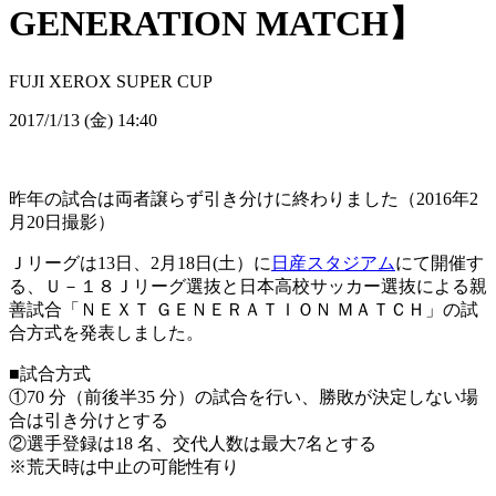
GENERATION MATCH】
FUJI XEROX SUPER CUP
2017/1/13 (金) 14:40
昨年の試合は両者譲らず引き分けに終わりました（2016年2
月20日撮影）
Ｊリーグは13日、2月18日(土）に
日産スタジアム
にて開催す
る、Ｕ－１８Ｊリーグ選抜と日本高校サッカー選抜による親
善試合「ＮＥＸＴ ＧＥＮＥＲＡＴＩＯＮ ＭＡＴＣＨ」の試
合方式を発表しました。
■試合方式
①70 分（前後半35 分）の試合を行い、勝敗が決定しない場
合は引き分けとする
②選手登録は18 名、交代人数は最大7名とする
※荒天時は中止の可能性有り