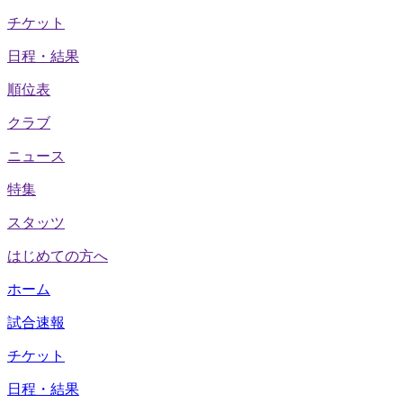
チケット
日程・結果
順位表
クラブ
ニュース
特集
スタッツ
はじめての方へ
ホーム
試合速報
チケット
日程・結果