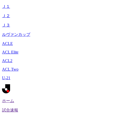
Ｊ１
Ｊ２
Ｊ３
ルヴァンカップ
ACLE
ACL Elite
ACL2
ACL Two
U-21
ホーム
試合速報