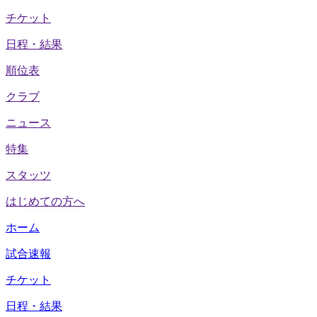
チケット
日程・結果
順位表
クラブ
ニュース
特集
スタッツ
はじめての方へ
ホーム
試合速報
チケット
日程・結果