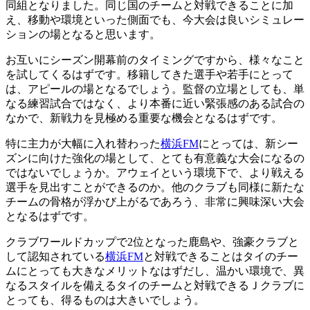
同組となりました。同じ国のチームと対戦できることに加
え、移動や環境といった側面でも、今大会は良いシミュレー
ションの場となると思います。
お互いにシーズン開幕前のタイミングですから、様々なこと
を試してくるはずです。移籍してきた選手や若手にとって
は、アピールの場となるでしょう。監督の立場としても、単
なる練習試合ではなく、より本番に近い緊張感のある試合の
なかで、新戦力を見極める重要な機会となるはずです。
特に主力が大幅に入れ替わった
横浜FM
にとっては、新シー
ズンに向けた強化の場として、とても有意義な大会になるの
ではないでしょうか。アウェイという環境下で、より戦える
選手を見出すことができるのか。他のクラブも同様に新たな
チームの骨格が浮かび上がるであろう、非常に興味深い大会
となるはずです。
クラブワールドカップで2位となった鹿島や、強豪クラブと
して認知されている
横浜FM
と対戦できることはタイのチー
ムにとっても大きなメリットなはずだし、温かい環境で、異
なるスタイルを備えるタイのチームと対戦できるＪクラブに
とっても、得るものは大きいでしょう。