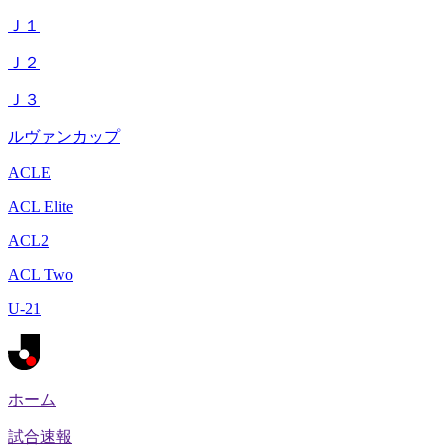
Ｊ１
Ｊ２
Ｊ３
ルヴァンカップ
ACLE
ACL Elite
ACL2
ACL Two
U-21
ホーム
試合速報