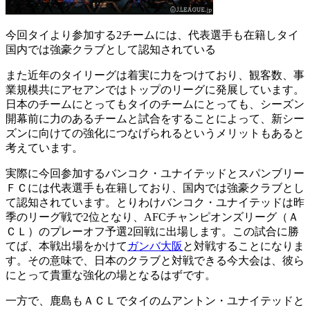
今回タイより参加する2チームには、代表選手も在籍しタイ
国内では強豪クラブとして認知されている
また近年のタイリーグは着実に力をつけており、観客数、事
業規模共にアセアンではトップのリーグに発展しています。
日本のチームにとってもタイのチームにとっても、シーズン
開幕前に力のあるチームと試合をすることによって、新シー
ズンに向けての強化につなげられるというメリットもあると
考えています。
実際に今回参加するバンコク・ユナイテッドとスパンブリー
ＦＣには代表選手も在籍しており、国内では強豪クラブとし
て認知されています。とりわけバンコク・ユナイテッドは昨
季のリーグ戦で2位となり、AFCチャンピオンズリーグ（Ａ
ＣＬ）のプレーオフ予選2回戦に出場します。この試合に勝
てば、本戦出場をかけて
ガンバ大阪
と対戦することになりま
す。その意味で、日本のクラブと対戦できる今大会は、彼ら
にとって貴重な強化の場となるはずです。
一方で、鹿島もＡＣＬでタイのムアントン・ユナイテッドと