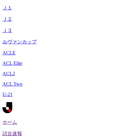
Ｊ１
Ｊ２
Ｊ３
ルヴァンカップ
ACLE
ACL Elite
ACL2
ACL Two
U-21
ホーム
試合速報