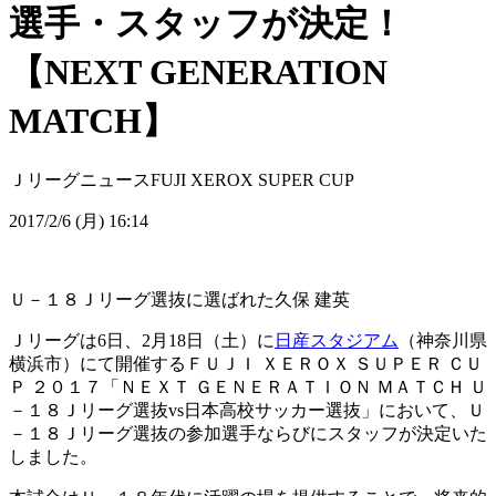
選手・スタッフが決定！
【NEXT GENERATION
MATCH】
Ｊリーグニュース
FUJI XEROX SUPER CUP
2017/2/6 (月) 16:14
Ｕ－１８Ｊリーグ選抜に選ばれた久保 建英
Ｊリーグは6日、2月18日（土）に
日産スタジアム
（神奈川県
横浜市）にて開催するＦＵＪＩ ＸＥＲＯＸ ＳＵＰＥＲ ＣＵ
Ｐ ２０１７「ＮＥＸＴ ＧＥＮＥＲＡＴＩＯＮ ＭＡＴＣＨ Ｕ
－１８Ｊリーグ選抜vs日本高校サッカー選抜」において、Ｕ
－１８Ｊリーグ選抜の参加選手ならびにスタッフが決定いた
しました。