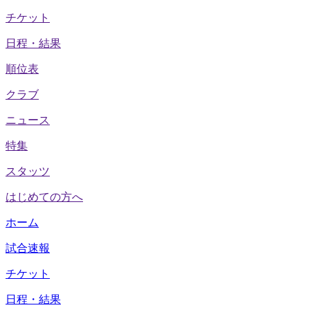
チケット
日程・結果
順位表
クラブ
ニュース
特集
スタッツ
はじめての方へ
ホーム
試合速報
チケット
日程・結果