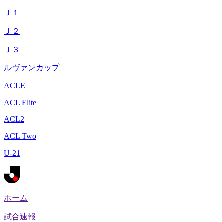
Ｊ１
Ｊ２
Ｊ３
ルヴァンカップ
ACLE
ACL Elite
ACL2
ACL Two
U-21
ホーム
試合速報