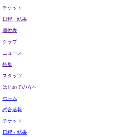
チケット
日程・結果
順位表
クラブ
ニュース
特集
スタッツ
はじめての方へ
ホーム
試合速報
チケット
日程・結果