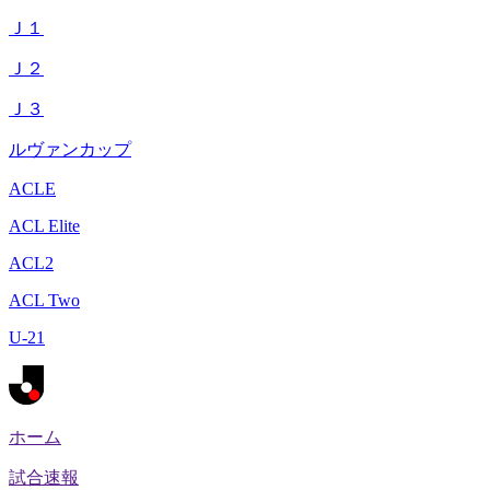
Ｊ１
Ｊ２
Ｊ３
ルヴァンカップ
ACLE
ACL Elite
ACL2
ACL Two
U-21
ホーム
試合速報