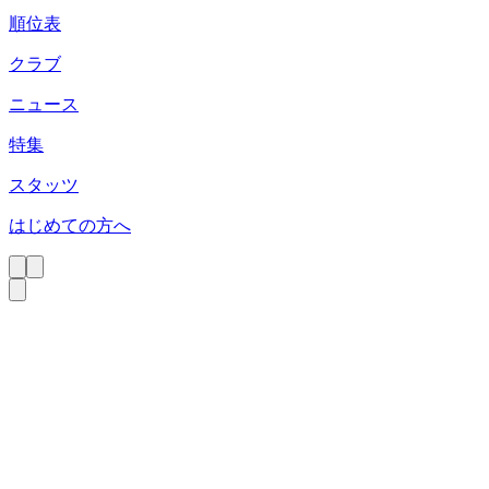
順位表
クラブ
ニュース
特集
スタッツ
はじめての方へ