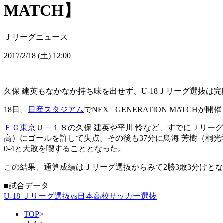
MATCH】
Ｊリーグニュース
2017/2/18 (土) 12:00
久保 建英もなかなか持ち味を出せず、U-18Ｊリーグ選抜は
18日、
日産スタジアム
でNEXT GENERATION MATC
ＦＣ東京
Ｕ－１８の久保 建英や平川 怜など、すでにＪリーグ
高）にゴールを許して失点。その後も37分に鳥海 芳樹（桐光
0-4と大敗を喫することとなった。
この結果、通算成績はＪリーグ選抜からみて2勝3敗3分けと
■試合データ
U-18 Ｊリーグ選抜vs日本高校サッカー選抜
TOP
>