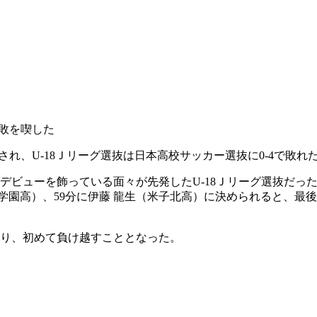
完敗を喫した
Hが開催され、U-18Ｊリーグ選抜は日本高校サッカー選抜に0-4で敗れ
デビューを飾っている面々が先発したU-18Ｊリーグ選抜だっ
学園高）、59分に伊藤 龍生（米子北高）に決められると、最後
なり、初めて負け越すこととなった。