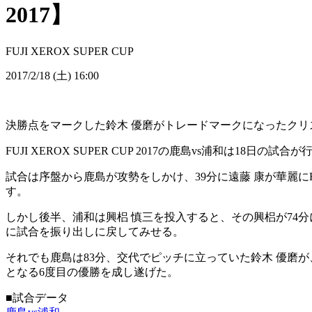
2017】
FUJI XEROX SUPER CUP
2017/2/18 (土) 16:00
決勝点をマークした鈴木 優磨がトレードマークになったク
FUJI XEROX SUPER CUP 2017の鹿島vs浦和は
試合は序盤から鹿島が攻勢をしかけ、39分に遠藤 康が華麗
す。
しかし後半、浦和は興梠 慎三を投入すると、その興梠が74
に試合を振り出しに戻してみせる。
それでも鹿島は83分、交代でピッチに立っていた鈴木 優磨
となる6度目の優勝を成し遂げた。
■試合データ