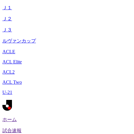
Ｊ１
Ｊ２
Ｊ３
ルヴァンカップ
ACLE
ACL Elite
ACL2
ACL Two
U-21
ホーム
試合速報