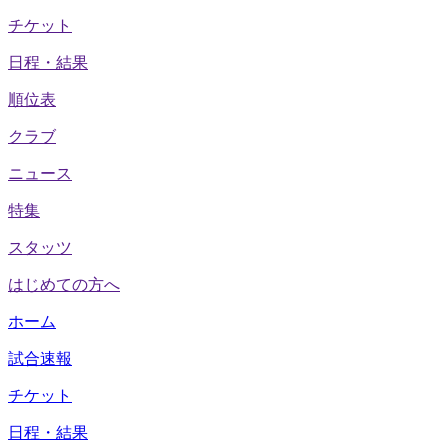
チケット
日程・結果
順位表
クラブ
ニュース
特集
スタッツ
はじめての方へ
ホーム
試合速報
チケット
日程・結果