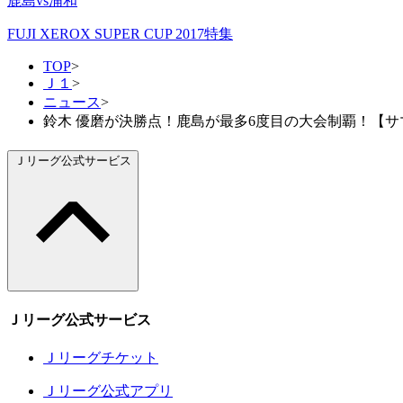
鹿島vs浦和
FUJI XEROX SUPER CUP 2017特集
TOP
>
Ｊ１
>
ニュース
>
鈴木 優磨が決勝点！鹿島が最多6度目の大会制覇！【サマリー：FU
Ｊリーグ公式サービス
Ｊリーグ公式サービス
Ｊリーグチケット
Ｊリーグ公式アプリ