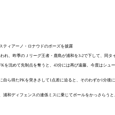
リスティアーノ・ロナウドのポーズを披露
18日の試合が行われ、昨季のＪリーグ王者・鹿島が浦和を3-2で下して、
にFKを沈めて先制点を奪うと、43分には再び遠藤。今度はシュ
分に自ら得たPKを突きさして1点差に迫ると、そのわずか1分後
が、浦和ディフェンスの連係ミスに乗じてボールをかっさらうと