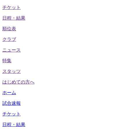
チケット
日程・結果
順位表
クラブ
ニュース
特集
スタッツ
はじめての方へ
ホーム
試合速報
チケット
日程・結果