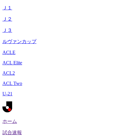
Ｊ１
Ｊ２
Ｊ３
ルヴァンカップ
ACLE
ACL Elite
ACL2
ACL Two
U-21
ホーム
試合速報