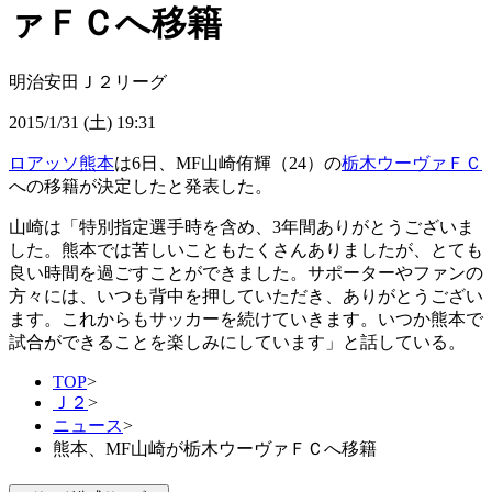
ァＦＣへ移籍
明治安田Ｊ２リーグ
2015/1/31 (土) 19:31
ロアッソ熊本
は6日、MF山崎侑輝（24）の
栃木ウーヴァＦＣ
への移籍が決定したと発表した。
山崎は「特別指定選手時を含め、3年間ありがとうございま
した。熊本では苦しいこともたくさんありましたが、とても
良い時間を過ごすことができました。サポーターやファンの
方々には、いつも背中を押していただき、ありがとうござい
ます。これからもサッカーを続けていきます。いつか熊本で
試合ができることを楽しみにしています」と話している。
TOP
>
Ｊ２
>
ニュース
>
熊本、MF山崎が栃木ウーヴァＦＣへ移籍