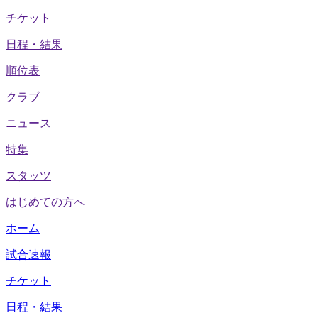
チケット
日程・結果
順位表
クラブ
ニュース
特集
スタッツ
はじめての方へ
ホーム
試合速報
チケット
日程・結果