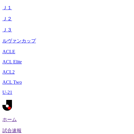
Ｊ１
Ｊ２
Ｊ３
ルヴァンカップ
ACLE
ACL Elite
ACL2
ACL Two
U-21
ホーム
試合速報