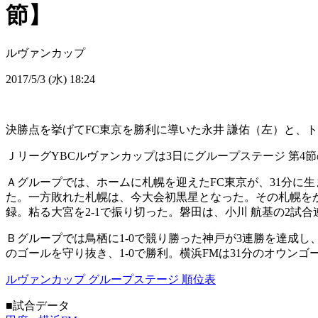
節】
ルヴァンカップ
2017/5/3 (水) 18:24
決勝点を挙げてFC東京を勝利に導いた永井 謙佑（左）と、
ＪリーグYBCルヴァンカップは3日にグループステージ 第4
Ａグループでは、ホームに札幌を迎えたFC東京が、31分に生
た。一方敗れた札幌は、今大会初黒星となった。その札幌をか
録。粘る大宮を2-1で振り切った。磐田は、小川 航基の2試合
Ｂグループでは鳥栖に1-0で競り勝った神戸が3連勝を達成し
のゴールを守り抜き、1-0で勝利。横浜FMは31分のオウンゴ
ルヴァンカップ グループステージ 順位表
■試合データ