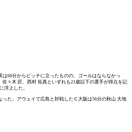
建英は66分からピッチに立ったものの、ゴールはならなかっ
々木 匠、西村 拓真といずれも21歳以下の選手が得点を記
位に浮上した。
なった。アウェイで広島と対戦したＣ大阪は56分の秋山 大地