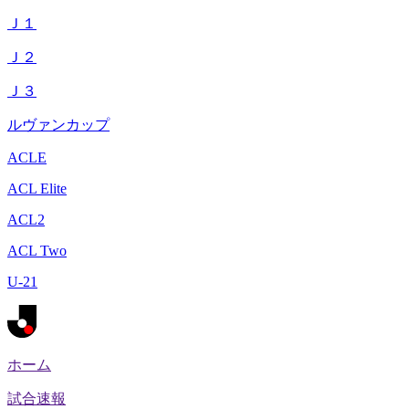
Ｊ１
Ｊ２
Ｊ３
ルヴァンカップ
ACLE
ACL Elite
ACL2
ACL Two
U-21
ホーム
試合速報