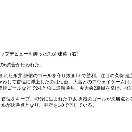
トップデビューを飾った久保 建英（右）
節の6試合が行われた。
まれた永井 謙佑のゴールを守り抜き1-0で勝利。注目の久保 
わして首位に浮上したのは仙台。大宮とのアウェイゲームは、佐
連続ゴールなどで2-1と柏に逆転勝ち。今大会2勝目を挙げ、4
、首位をキープ。43分に生まれた中坂 勇哉のゴールが決勝点と
ールが決勝点となり、甲府を1-0で下している。