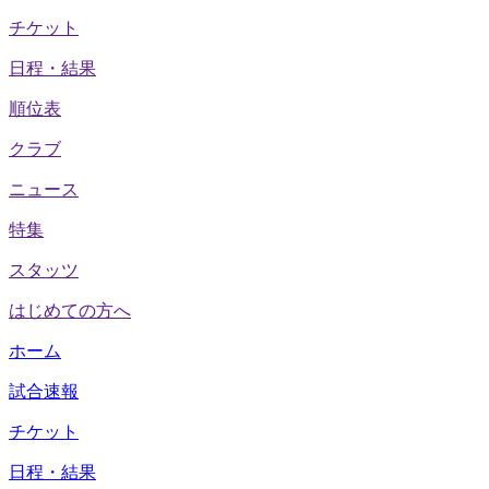
チケット
日程・結果
順位表
クラブ
ニュース
特集
スタッツ
はじめての方へ
ホーム
試合速報
チケット
日程・結果