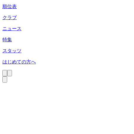
順位表
クラブ
ニュース
特集
スタッツ
はじめての方へ