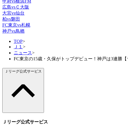
甲府vs横浜FM
広島vsＣ大阪
大宮vs仙台
柏vs磐田
FC東京vs札幌
神戸vs鳥栖
TOP
>
Ｊ１
>
ニュース
>
FC東京の15歳・久保がトップデビュー！神戸は3連勝【
Ｊリーグ公式サービス
Ｊリーグ公式サービス