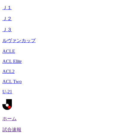
Ｊ１
Ｊ２
Ｊ３
ルヴァンカップ
ACLE
ACL Elite
ACL2
ACL Two
U-21
ホーム
試合速報