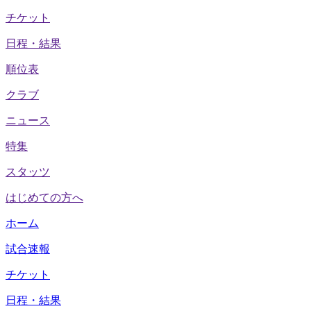
チケット
日程・結果
順位表
クラブ
ニュース
特集
スタッツ
はじめての方へ
ホーム
試合速報
チケット
日程・結果