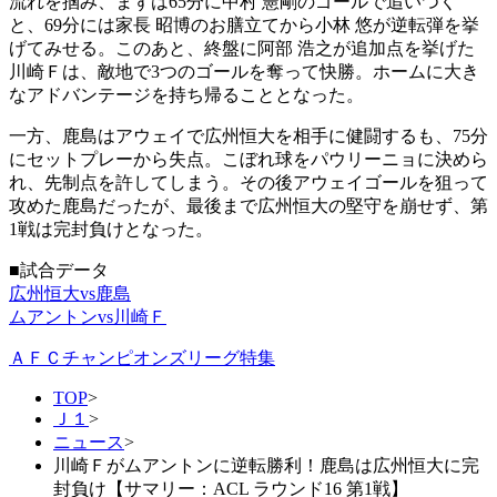
流れを掴み、まずは65分に中村 憲剛のゴールで追いつく
と、69分には家長 昭博のお膳立てから小林 悠が逆転弾を挙
げてみせる。このあと、終盤に阿部 浩之が追加点を挙げた
川崎Ｆは、敵地で3つのゴールを奪って快勝。ホームに大き
なアドバンテージを持ち帰ることとなった。
一方、鹿島はアウェイで広州恒大を相手に健闘するも、75分
にセットプレーから失点。こぼれ球をパウリーニョに決めら
れ、先制点を許してしまう。その後アウェイゴールを狙って
攻めた鹿島だったが、最後まで広州恒大の堅守を崩せず、第
1戦は完封負けとなった。
■試合データ
広州恒大vs鹿島
ムアントンvs川崎Ｆ
ＡＦＣチャンピオンズリーグ特集
TOP
>
Ｊ１
>
ニュース
>
川崎Ｆがムアントンに逆転勝利！鹿島は広州恒大に完
封負け【サマリー：ACL ラウンド16 第1戦】