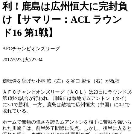
利！鹿島は広州恒大に完封負
け【サマリー：ACL ラウン
ド16 第1戦】
AFCチャンピオンズリーグ
2017/5/23 (火) 23:34
逆転弾を挙げた小林 悠（左）を谷口 彰悟（右）が祝福
ＡＦＣチャンピオンズリーグ（ＡＣＬ）は23日にラウンド16
第1戦の試合が行われ、川崎Ｆは敵地でムアントン（タイ）
に3-1で勝利。一方、鹿島は敵地で広州恒大（中国）に0-1で
敗れている。
ホームで無類の強さを誇るムアントンを相手に苦戦を強いら
れた川崎Ｆは、前半終了間際に失点。しかし、後半に入ると