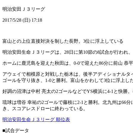
明治安田Ｊ３リーグ
2017/5/28 (日) 17:18
富山との上位直接対決を制した長野。3位に浮上している
明治安田生命Ｊ３リーグは、28日に第10節の8試合が行わ
ホームに鹿児島を迎えた秋田は、0-0で迎えた86分に前山 
アウェイで相模原と対戦した栃木は、後半アディショナルタイ
ゴールを守り抜き、1-0と勝利。富山をかわして3位に浮上し
好調の沼津は中村 亮太の2ゴールなどでYS横浜に4-1と快勝
琉球は増谷 幸祐の2ゴールで藤枝に2-1と勝利。北九州は66分
き、スコアレスドローに終わっている。
明治安田生命Ｊ３リーグ 順位表
■試合データ