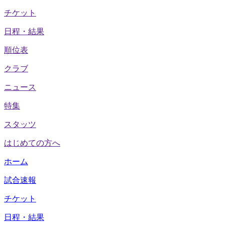
チケット
日程・結果
順位表
クラブ
ニュース
特集
スタッツ
はじめての方へ
ホーム
試合速報
チケット
日程・結果