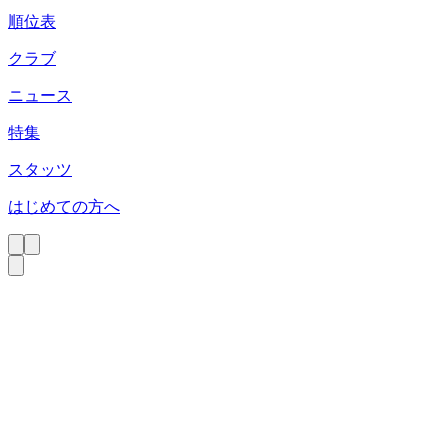
順位表
クラブ
ニュース
特集
スタッツ
はじめての方へ