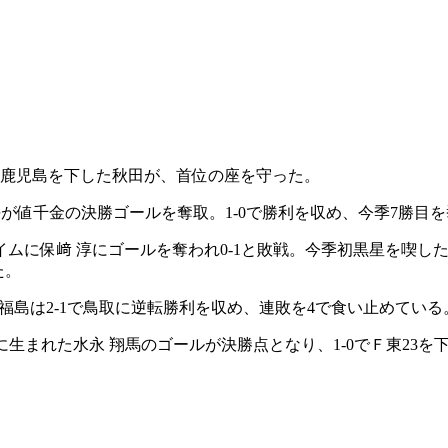
れ、鹿児島を下した秋田が、首位の座を守った。
恭平が値千金の決勝ゴールを奪取。1-0で勝利を収め、今季7勝
ムに保﨑 淳にゴールを奪われ0-1と敗戦。今季初黒星を喫した
た。
。福島は2-1で鳥取に逆転勝利を収め、連敗を4で食い止めている
に生まれた水永 翔馬のゴールが決勝点となり、1-0でＦ東23を