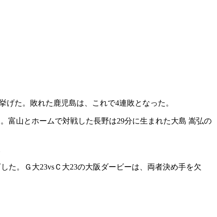
目を挙げた。敗れた鹿児島は、これで4連敗となった。
。富山とホームで対戦した長野は29分に生まれた大島 嵩弘の
。
下した。Ｇ大23vsＣ大23の大阪ダービーは、両者決め手を欠