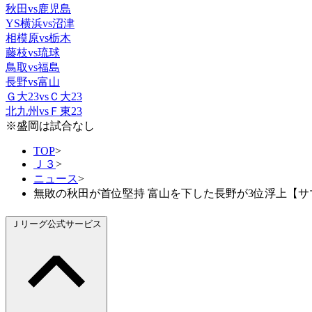
秋田vs鹿児島
YS横浜vs沼津
相模原vs栃木
藤枝vs琉球
鳥取vs福島
長野vs富山
Ｇ大23vsＣ大23
北九州vsＦ東23
※盛岡は試合なし
TOP
>
Ｊ３
>
ニュース
>
無敗の秋田が首位堅持 富山を下した長野が3位浮上【サ
Ｊリーグ公式サービス