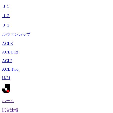
Ｊ１
Ｊ２
Ｊ３
ルヴァンカップ
ACLE
ACL Elite
ACL2
ACL Two
U-21
ホーム
試合速報