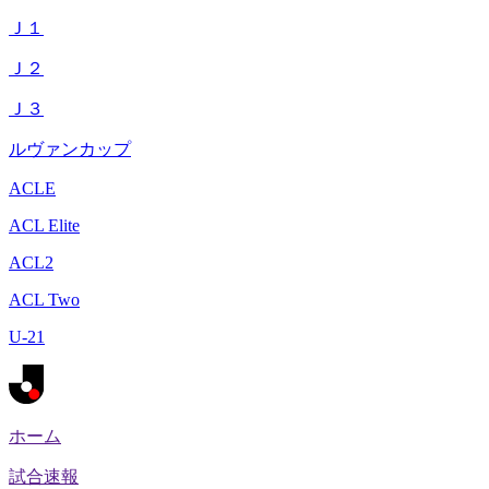
Ｊ１
Ｊ２
Ｊ３
ルヴァンカップ
ACLE
ACL Elite
ACL2
ACL Two
U-21
ホーム
試合速報