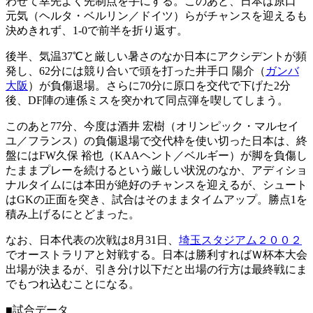
わせて幸先よく先制点を手にする。このあと、日本は原口
元気（ヘルタ・ベルリン／ドイツ）らがチャンスを迎えるも
決めきれず、1-0で前半を折り返す。
後半、気温37℃と厳しい暑さのなか日本にアクシデントが頻
発し、62分には競り合いで頭を打った井手口 陽介（
ガンバ
大阪
）が負傷退場。さらに70分に原口を交代で下げた2分
後、DF陣の連係ミスを突かれて同点弾を喫してしまう。
このあと77分、今度は酒井 宏樹（オリンピック・マルセイ
ユ／フランス）の負傷退場で交代枠を使い切った日本は、終
盤にはFW久保 裕也（KAAヘント／ベルギー）が脚を負傷し
たままプレーを続けるという厳しい状況のなか、アディショ
ナルタイムには本田が絶好のチャンスを迎えるが、シュート
はGKの正面を突き、試合はそのままタイムアップ。勝点1を
積み上げるにとどまった。
なお、日本代表の次戦は8月31日、
埼玉スタジアム２００２
でオーストラリアと対戦する。日本は勝利すればＷ杯本大会
出場が決まるが、引き分け以下だと出場の行方は最終戦にま
でもつれ込むことになる。
■試合データ