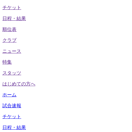
チケット
日程・結果
順位表
クラブ
ニュース
特集
スタッツ
はじめての方へ
ホーム
試合速報
チケット
日程・結果