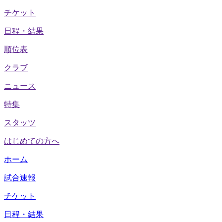
チケット
日程・結果
順位表
クラブ
ニュース
特集
スタッツ
はじめての方へ
ホーム
試合速報
チケット
日程・結果