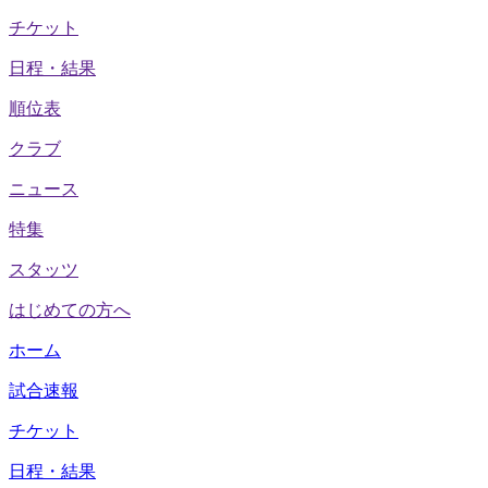
チケット
日程・結果
順位表
クラブ
ニュース
特集
スタッツ
はじめての方へ
ホーム
試合速報
チケット
日程・結果