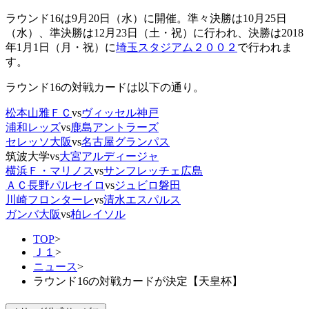
ラウンド16は9月20日（水）に開催。準々決勝は10月25日
（水）、準決勝は12月23日（土・祝）に行われ、決勝は2018
年1月1日（月・祝）に
埼玉スタジアム２００２
で行われま
す。
ラウンド16の対戦カードは以下の通り。
松本山雅ＦＣ
vs
ヴィッセル神戸
浦和レッズ
vs
鹿島アントラーズ
セレッソ大阪
vs
名古屋グランパス
筑波大学vs
大宮アルディージャ
横浜Ｆ・マリノス
vs
サンフレッチェ広島
ＡＣ長野パルセイロ
vs
ジュビロ磐田
川崎フロンターレ
vs
清水エスパルス
ガンバ大阪
vs
柏レイソル
TOP
>
Ｊ１
>
ニュース
>
ラウンド16の対戦カードが決定【天皇杯】