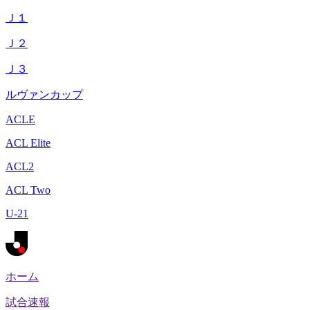
Ｊ１
Ｊ２
Ｊ３
ルヴァンカップ
ACLE
ACL Elite
ACL2
ACL Two
U-21
ホーム
試合速報