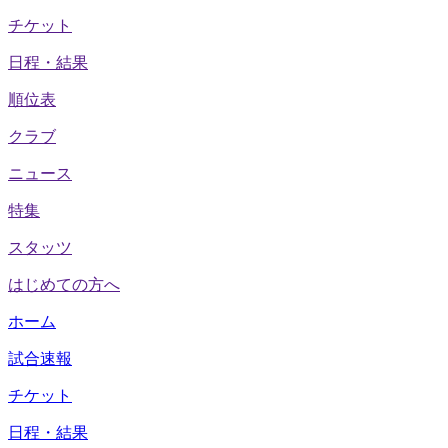
チケット
日程・結果
順位表
クラブ
ニュース
特集
スタッツ
はじめての方へ
ホーム
試合速報
チケット
日程・結果