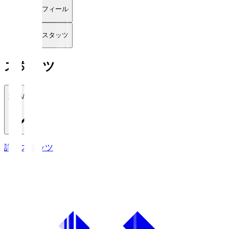
プロフィール
詳細スタッツ
スタッツ
2026/27
詳細スタッツ