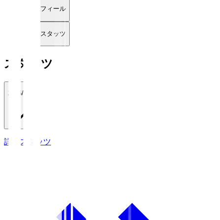
プロフィール
詳細スタッツ
スタッツ
2026/27
詳細スタッツ