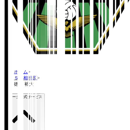
ホーム
>
ＳＣ相模原
>
徳永 裕大
Ｊリーグ公式サービス