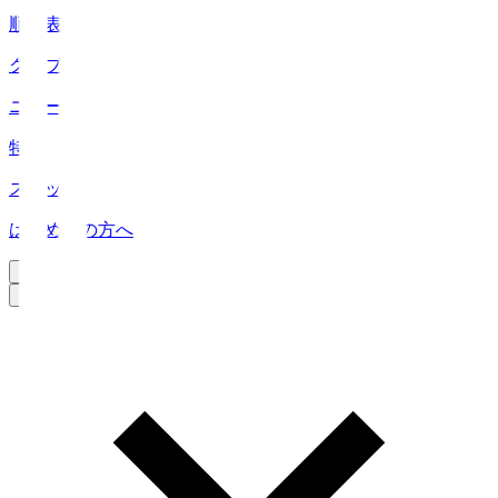
順位表
クラブ
ニュース
特集
スタッツ
はじめての方へ