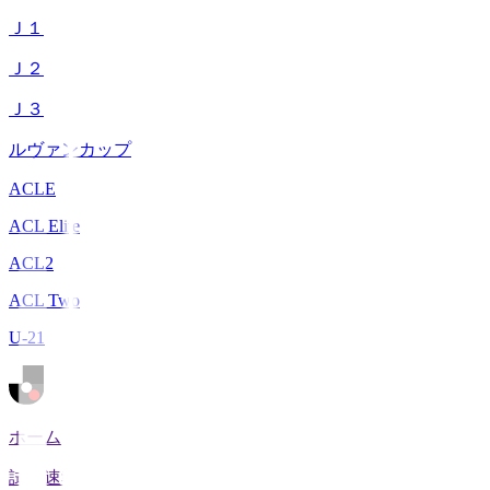
Ｊ１
Ｊ２
Ｊ３
ルヴァンカップ
ACLE
ACL Elite
ACL2
ACL Two
U-21
ホーム
試合速報