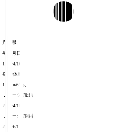
兵庫県
生年月日
1994/4/16
身長/体重
170cm/69kg
Ｊリーグ初出場
2017/4/16
Ｊリーグ初得点
2017/6/18