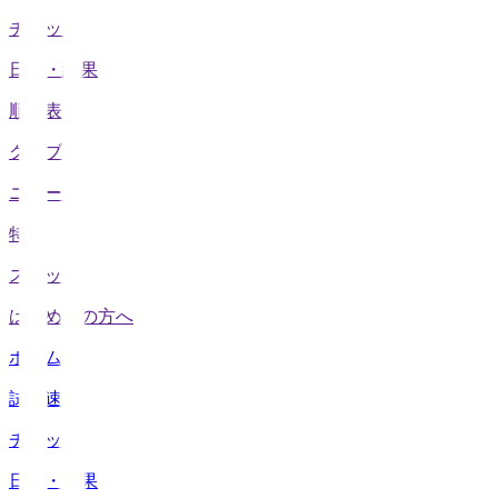
チケット
日程・結果
順位表
クラブ
ニュース
特集
スタッツ
はじめての方へ
ホーム
試合速報
チケット
日程・結果