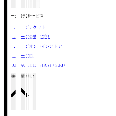
Ｊリーグ公式サービス
Ｊリーグチケット
Ｊリーグ公式アプリ
Ｊリーグオンラインストア
ＪリーグID
J.LEAGUE FANTASY CARD
運営組織・活動紹介