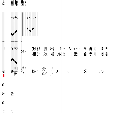
出場履歴
全ての大会
2026/27
続きを読む
年月
対戦
勝
出
ゴー
シュー
出場試
警告/
大会
日
相手
敗
場
ル数
ト数
合時間
退場
明治安
サ
分
熊本
1
分
26/8/8
0
0
0/0
田Ｊ３
0-0
ブ
0
出場数
0
ゴール