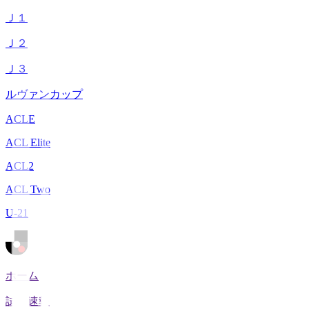
Ｊ１
Ｊ２
Ｊ３
ルヴァンカップ
ACLE
ACL Elite
ACL2
ACL Two
U-21
ホーム
試合速報