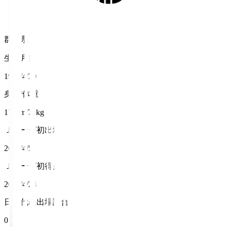
群馬県
生年月日
1992/4/30
身長/体重
178cm/73kg
Ｊリーグ初出場
2015/4/5
Ｊリーグ初得点
2018/4/28
日本代表出場試合数
0