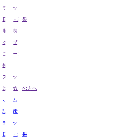
チケット
日程・結果
順位表
クラブ
ニュース
特集
スタッツ
はじめての方へ
ホーム
試合速報
チケット
日程・結果