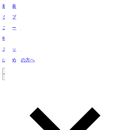
順位表
クラブ
ニュース
特集
スタッツ
はじめての方へ