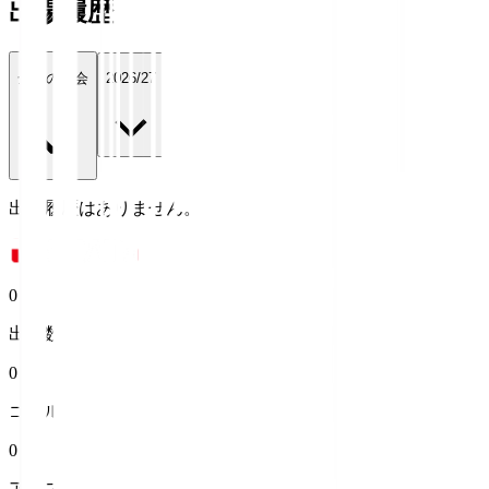
出場履歴
全ての大会
2026/27
出場履歴はありません。
0
出場数
0
ゴール
0
アシスト