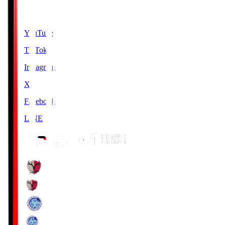
SNS
YouTube
TikTok
Instagram
X
Facebook
LINE