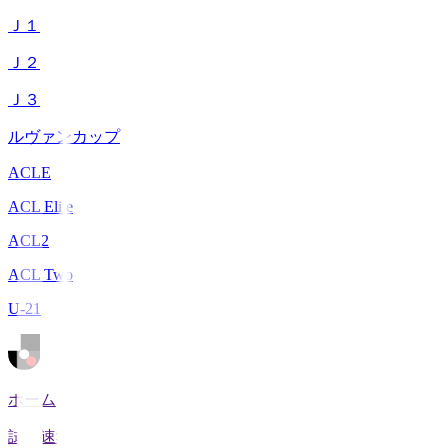
Ｊ１
Ｊ２
Ｊ３
ルヴァンカップ
ACLE
ACL Elite
ACL2
ACL Two
U-21
ホーム
試合速報