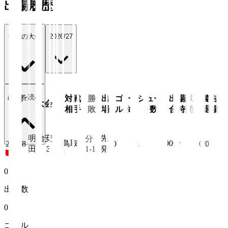
出場履歴
全ての大会
2026/27
続きを読む
年月
対戦
勝
出
ゴー
シュー
出場試
警告/
大会
日
相手
敗
場
ル数
ト数
合時間
退場
明治安
先
分
鳥取
90
分
26/8/8
0
1
0/0
田Ｊ３
1-1
発
0
出場数
0
ゴール