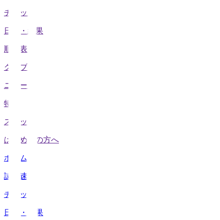
チケット
日程・結果
順位表
クラブ
ニュース
特集
スタッツ
はじめての方へ
ホーム
試合速報
チケット
日程・結果