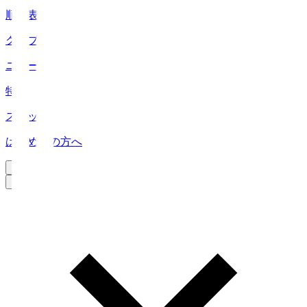
順位表
クラブ
ニュース
特集
スタッツ
はじめての方へ