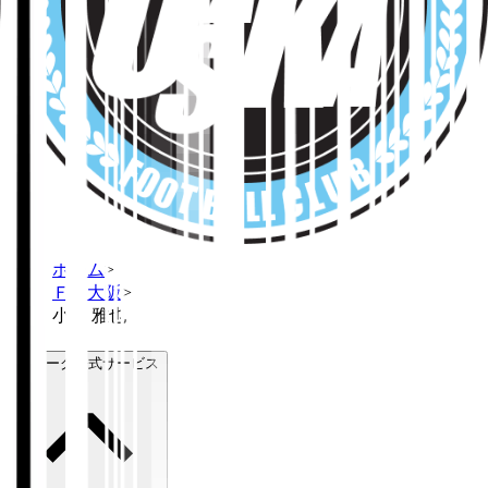
ホーム
>
ＦＣ大阪
>
小島 雅也
Ｊリーグ公式サービス