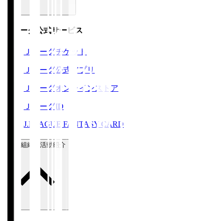
Ｊリーグ公式サービス
Ｊリーグチケット
Ｊリーグ公式アプリ
Ｊリーグオンラインストア
ＪリーグID
J.LEAGUE FANTASY CARD
運営組織・活動紹介