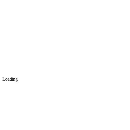
Loading