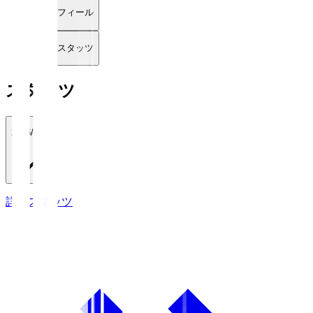
プロフィール
詳細スタッツ
スタッツ
2026/27
詳細スタッツ