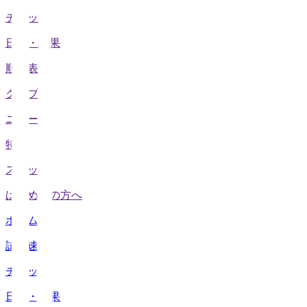
チケット
日程・結果
順位表
クラブ
ニュース
特集
スタッツ
はじめての方へ
ホーム
試合速報
チケット
日程・結果