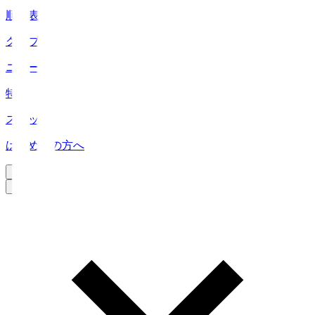
順位表
クラブ
ニュース
特集
スタッツ
はじめての方へ