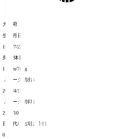
大阪府
生年月日
1999/7/22
身長/体重
174cm/70kg
Ｊリーグ初出場
2017/4/15
Ｊリーグ初得点
2017/10/30
日本代表出場試合数
0