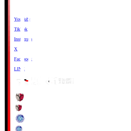
SNS
YouTube
TikTok
Instagram
X
Facebook
LINE