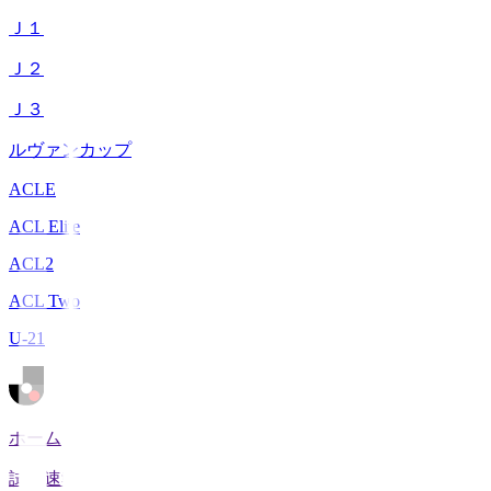
Ｊ１
Ｊ２
Ｊ３
ルヴァンカップ
ACLE
ACL Elite
ACL2
ACL Two
U-21
ホーム
試合速報