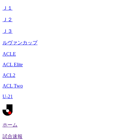
Ｊ１
Ｊ２
Ｊ３
ルヴァンカップ
ACLE
ACL Elite
ACL2
ACL Two
U-21
ホーム
試合速報