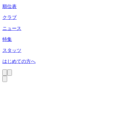
順位表
クラブ
ニュース
特集
スタッツ
はじめての方へ