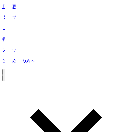
順位表
クラブ
ニュース
特集
スタッツ
はじめての方へ