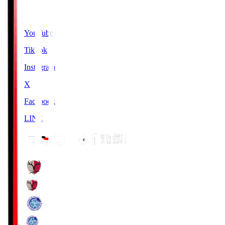
SNS
YouTube
TikTok
Instagram
X
Facebook
LINE