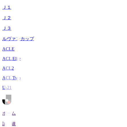
Ｊ１
Ｊ２
Ｊ３
ルヴァンカップ
ACLE
ACL Elite
ACL2
ACL Two
U-21
ホーム
試合速報