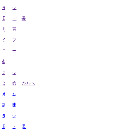
チケット
日程・結果
順位表
クラブ
ニュース
特集
スタッツ
はじめての方へ
ホーム
試合速報
チケット
日程・結果