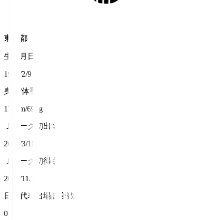
東京都
生年月日
1996/2/9
身長/体重
170cm/69kg
Ｊリーグ初出場
2018/3/11
Ｊリーグ初得点
2018/11/3
日本代表出場試合数
0