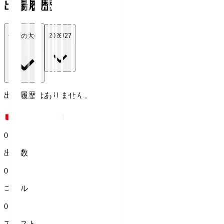
出場履歴
全ての大会
2026/27
出場履歴はありません。
0
出場数
0
ゴール
0
アシスト