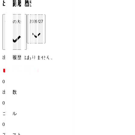
出場履歴
全ての大会
2026/27
出場履歴はありません。
0
出場数
0
ゴール
0
アシスト