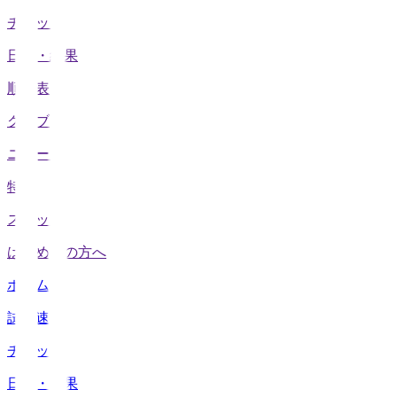
チケット
日程・結果
順位表
クラブ
ニュース
特集
スタッツ
はじめての方へ
ホーム
試合速報
チケット
日程・結果