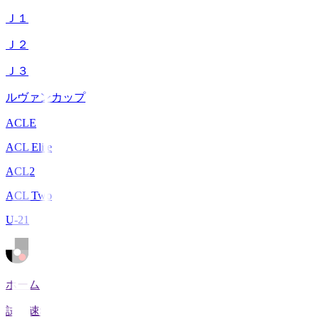
Ｊ１
Ｊ２
Ｊ３
ルヴァンカップ
ACLE
ACL Elite
ACL2
ACL Two
U-21
ホーム
試合速報