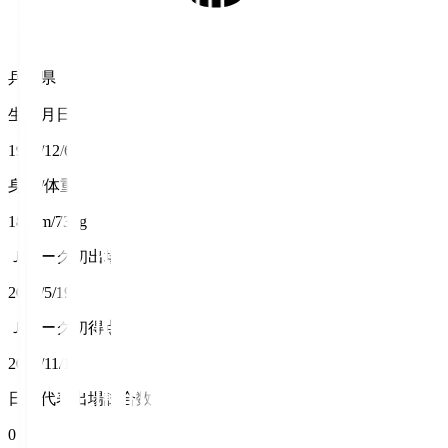
兵庫県
生年月日
1995/12/6
身長/体重
184cm/73kg
Ｊリーグ初出場
2019/5/19
Ｊリーグ初得点
2021/11/14
日本代表出場試合数
0