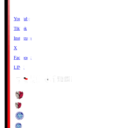
SNS
YouTube
TikTok
Instagram
X
Facebook
LINE