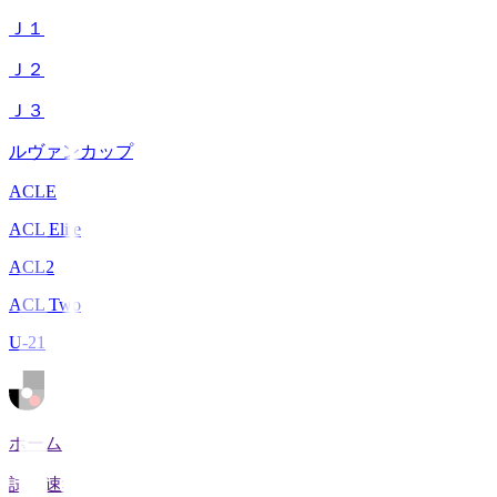
Ｊ１
Ｊ２
Ｊ３
ルヴァンカップ
ACLE
ACL Elite
ACL2
ACL Two
U-21
ホーム
試合速報