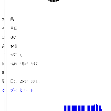
大分県
生年月日
1999/3/7
身長/体重
174cm/70kg
日本代表出場試合数
0
更新日
:
2026/8/7 08:11
クラブ公式サイト