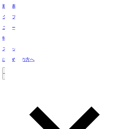
順位表
クラブ
ニュース
特集
スタッツ
はじめての方へ