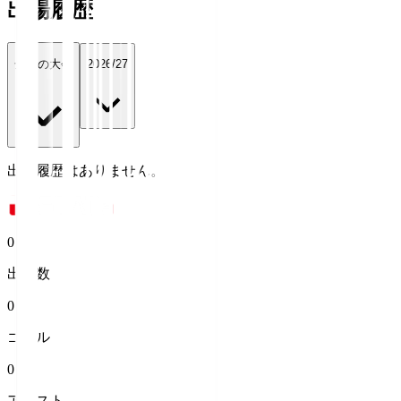
出場履歴
全ての大会
2026/27
出場履歴はありません。
0
出場数
0
ゴール
0
アシスト