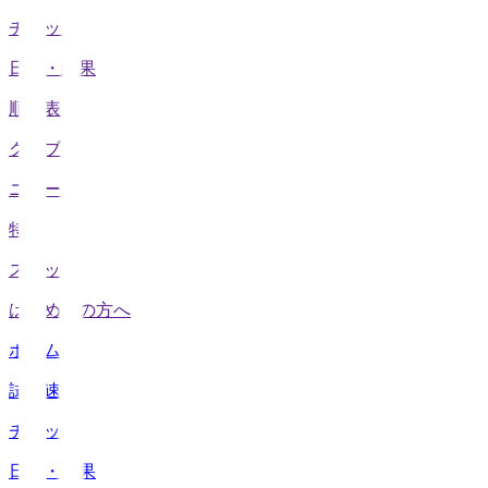
チケット
日程・結果
順位表
クラブ
ニュース
特集
スタッツ
はじめての方へ
ホーム
試合速報
チケット
日程・結果