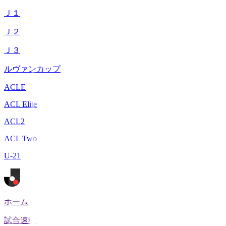
Ｊ１
Ｊ２
Ｊ３
ルヴァンカップ
ACLE
ACL Elite
ACL2
ACL Two
U-21
ホーム
試合速報