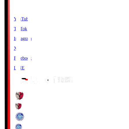
SNS
YouTube
TikTok
Instagram
X
Facebook
LINE