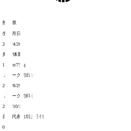
熊本県
生年月日
2000/4/26
身長/体重
178cm/75kg
Ｊリーグ初出場
2020/8/29
Ｊリーグ初得点
2020/10/11
日本代表出場試合数
0