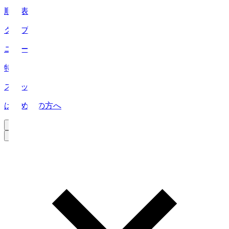
順位表
クラブ
ニュース
特集
スタッツ
はじめての方へ