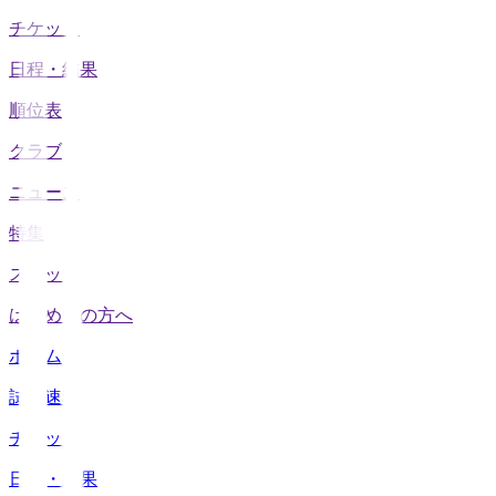
チケット
日程・結果
順位表
クラブ
ニュース
特集
スタッツ
はじめての方へ
ホーム
試合速報
チケット
日程・結果