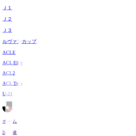
Ｊ１
Ｊ２
Ｊ３
ルヴァンカップ
ACLE
ACL Elite
ACL2
ACL Two
U-21
ホーム
試合速報