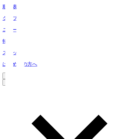
順位表
クラブ
ニュース
特集
スタッツ
はじめての方へ