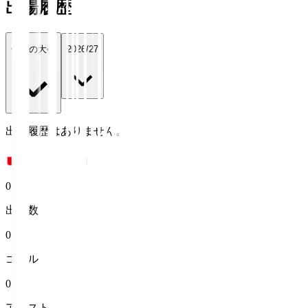
出場履歴
全ての大会
2026/27
出場履歴はありません。
0
出場数
0
ゴール
0
アシスト