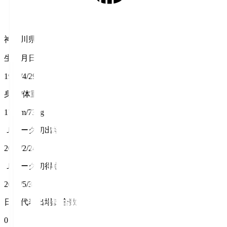
神奈川県
生年月日
1996/4/29
身長/体重
177cm/73kg
Ｊリーグ初出場
2019/2/24
Ｊリーグ初得点
2025/5/3
日本代表出場試合数
0