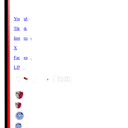
SNS
YouTube
TikTok
Instagram
X
Facebook
LINE