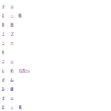
チケット
日程・結果
順位表
クラブ
ニュース
特集
スタッツ
はじめての方へ
ホーム
試合速報
チケット
日程・結果